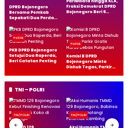
Pariwisata hingga KLA,
Fraksi Demokrat DPRD
DPRD Bojonegoro
Bojonegoro Beri 9
Bersama Pemkab
Catatan Penting
Sepakati Dua Perda
Baru, Fokus Anak dan
Pariwisata
Politik
Politik
PKB DPRD Bojonegoro
Setujui Dua Raperda,
Komisi B DPRD
Beri Catatan Penting
Bojonegoro Minta
Dishub Tegas, Parkir
Gratis Harus Bebas
Pungutan
TNI – POLRI
TNI/POLRI
TNI/POLRI
TMMD 129
Aksi Humanis TMMD