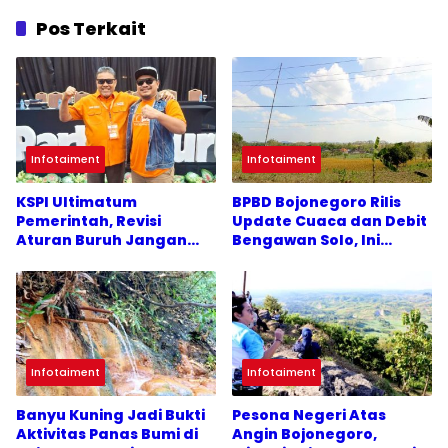
Pos Terkait
Infotaiment
Infotaiment
KSPI Ultimatum
BPBD Bojonegoro Rilis
Pemerintah, Revisi
Update Cuaca dan Debit
Aturan Buruh Jangan
Bengawan Solo, Ini
Ditunda
Hasilnya
Infotaiment
Infotaiment
Banyu Kuning Jadi Bukti
Pesona Negeri Atas
Aktivitas Panas Bumi di
Angin Bojonegoro,