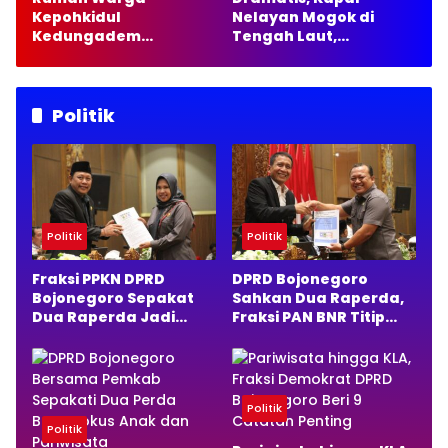
Kepohkidul
Nelayan Mogok di
Kedungadem
Tengah Laut,
Bojonegoro Terbakar,
Satpolairud Lamongan
Damkarmat Pastikan
Kirim 35 Liter Solar
Tak Ada Korban Jiwa
Politik
Politik
Politik
Fraksi PPKN DPRD
DPRD Bojonegoro
Bojonegoro Sepakat
Sahkan Dua Raperda,
Dua Raperda Jadi
Fraksi PAN BNR Titip
Perda, Ini Alasannya
Pesan Penting
Politik
Politik