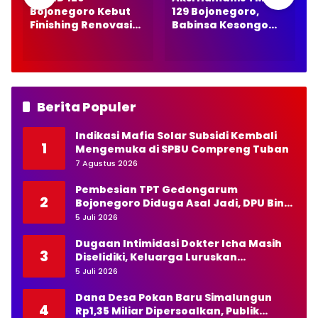
Bojonegoro Kebut
129 Bojonegoro,
Finishing Renovasi
Babinsa Kesongo
Rumah Pak Koko di
Datangi Peternak
Kesongo
Kambing
Berita Populer
Indikasi Mafia Solar Subsidi Kembali
1
Mengemuka di SPBU Compreng Tuban
7 Agustus 2026
Pembesian TPT Gedongarum
2
Bojonegoro Diduga Asal Jadi, DPU Bina
Marga Diminta Bertindak Tegas
5 Juli 2026
Dugaan Intimidasi Dokter Icha Masih
3
Diselidiki, Keluarga Luruskan
Pernyataan Kapolda NTT
5 Juli 2026
Dana Desa Pokan Baru Simalungun
4
Rp1,35 Miliar Dipersoalkan, Publik