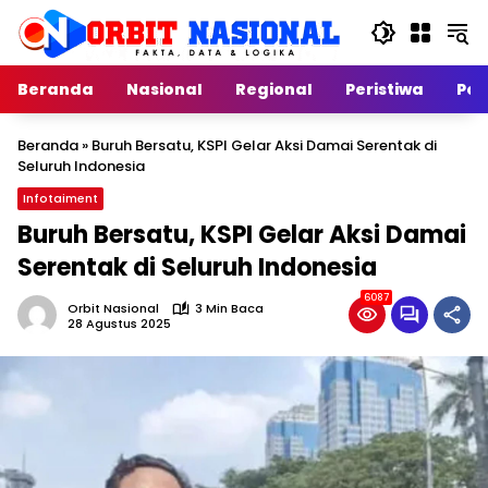
Langsung
ke
konten
Beranda
Nasional
Regional
Peristiwa
Poli
Beranda
»
Buruh Bersatu, KSPI Gelar Aksi Damai Serentak di
Seluruh Indonesia
Infotaiment
Buruh Bersatu, KSPI Gelar Aksi Damai
Serentak di Seluruh Indonesia
6087
Orbit Nasional
3 Min Baca
28 Agustus 2025