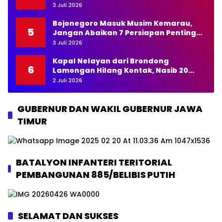
Pertanyakan Transparansi Kades
3 Juli 2026
Bojonegoro Masuk Musim Kemarau,
5
Jangan Abaikan 7 Persiapan Penting
Ini
3 Juli 2026
Kapal Nelayan dari Brondong
6
Lamongan Hilang Kontak, Nasib 20
Awak Masih Dicari
2 Juli 2026
GUBERNUR DAN WAKIL GUBERNUR JAWA
TIMUR
BATALYON INFANTERI TERITORIAL
PEMBANGUNAN 885/BELIBIS PUTIH
SELAMAT DAN SUKSES