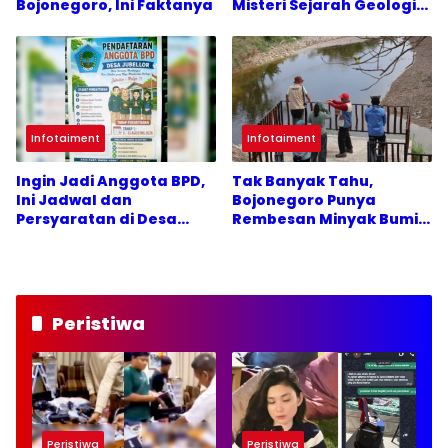
Bojonegoro, Ini Faktanya
Misteri Sejarah Geologi
Purba
Infotaiment
Infotaiment
Ingin Jadi Anggota BPD,
Tak Banyak Tahu,
Ini Jadwal dan
Bojonegoro Punya
Persyaratan di Desa
Rembesan Minyak Bumi
Jubellor Sugio
Alami
Lamongan
Peristiwa
Peristiwa
Peristiwa