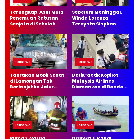
Terungkap, Asal Mula
Sebelum Meninggal,
Penemuan Ratusan
Winda Lorenza
Senjata di Sekolah
Ternyata Siapkan
Swasta Jakarta
Masa Depan Baru dan
Selatan
Ingin Bangun Usaha
Peristiwa
Peristiwa
Tabrakan Mobil Sehat
Detik-detik Kopilot
di Lamongan Tak
Malaysia Airlines
Berlanjut ke Jalur
Diamankan di Bandara
Hukum, Ini Alasannya
Soetta, 70 Ribu Butir
Ekstasi Disita
Peristiwa
Peristiwa
Rumah Warga
Dramatis, Kapal