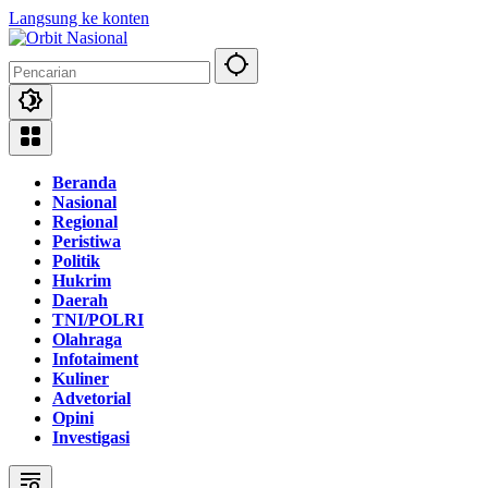
Langsung ke konten
Beranda
Nasional
Regional
Peristiwa
Politik
Hukrim
Daerah
TNI/POLRI
Olahraga
Infotaiment
Kuliner
Advetorial
Opini
Investigasi