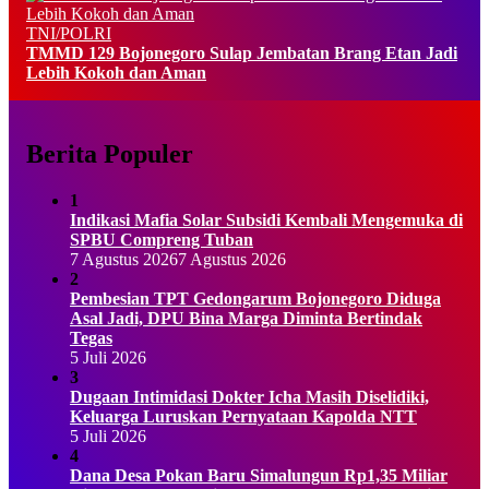
TNI/POLRI
TMMD 129 Bojonegoro Sulap Jembatan Brang Etan Jadi
Lebih Kokoh dan Aman
Berita Populer
1
Indikasi Mafia Solar Subsidi Kembali Mengemuka di
SPBU Compreng Tuban
7 Agustus 2026
7 Agustus 2026
2
Pembesian TPT Gedongarum Bojonegoro Diduga
Asal Jadi, DPU Bina Marga Diminta Bertindak
Tegas
5 Juli 2026
3
Dugaan Intimidasi Dokter Icha Masih Diselidiki,
Keluarga Luruskan Pernyataan Kapolda NTT
5 Juli 2026
4
Dana Desa Pokan Baru Simalungun Rp1,35 Miliar