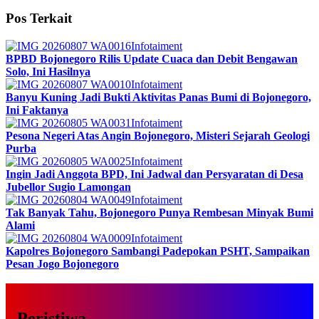
Pos Terkait
Infotaiment
BPBD Bojonegoro Rilis Update Cuaca dan Debit Bengawan
Solo, Ini Hasilnya
Infotaiment
Banyu Kuning Jadi Bukti Aktivitas Panas Bumi di Bojonegoro,
Ini Faktanya
Infotaiment
Pesona Negeri Atas Angin Bojonegoro, Misteri Sejarah Geologi
Purba
Infotaiment
Ingin Jadi Anggota BPD, Ini Jadwal dan Persyaratan di Desa
Jubellor Sugio Lamongan
Infotaiment
Tak Banyak Tahu, Bojonegoro Punya Rembesan Minyak Bumi
Alami
Infotaiment
Kapolres Bojonegoro Sambangi Padepokan PSHT, Sampaikan
Pesan Jogo Bojonegoro
Peristiwa