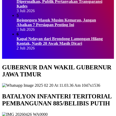
Dipersoalkan, Publik Pertanyakan Transparansi
Kades
3 Juli 2026
5
Bojonegoro Masuk Musim Kemarau, Jangan
Abaikan 7 Persiapan Penting Ini
3 Juli 2026
6
Kapal Nelayan dari Brondong Lamongan Hilang
Kontak, Nasib 20 Awak Masih Dicari
2 Juli 2026
GUBERNUR DAN WAKIL GUBERNUR
JAWA TIMUR
BATALYON INFANTERI TERITORIAL
PEMBANGUNAN 885/BELIBIS PUTIH