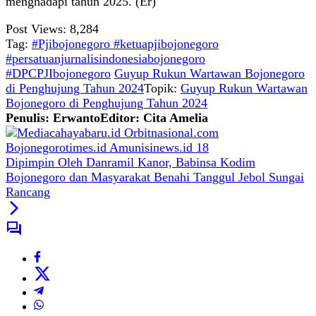
menghadapi tahun 2025. (Er)
Post Views:
8,284
Tag:
#Pjibojonegoro #ketuapjibojonegoro
#persatuanjurnalisindonesiabojonegoro
#DPCPJIbojonegoro
Guyup Rukun Wartawan Bojonegoro
di Penghujung Tahun 2024
Topik:
Guyup Rukun Wartawan
Bojonegoro di Penghujung Tahun 2024
Penulis: Erwanto
Editor: Cita Amelia
Dipimpin Oleh Danramil Kanor, Babinsa Kodim
Bojonegoro dan Masyarakat Benahi Tanggul Jebol Sungai
Rancang