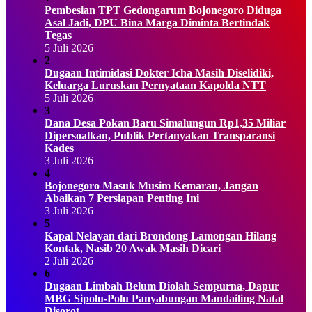
Pembesian TPT Gedongarum Bojonegoro Diduga
Asal Jadi, DPU Bina Marga Diminta Bertindak
Tegas
5 Juli 2026
2
Dugaan Intimidasi Dokter Icha Masih Diselidiki,
Keluarga Luruskan Pernyataan Kapolda NTT
5 Juli 2026
3
Dana Desa Pokan Baru Simalungun Rp1,35 Miliar
Dipersoalkan, Publik Pertanyakan Transparansi
Kades
3 Juli 2026
4
Bojonegoro Masuk Musim Kemarau, Jangan
Abaikan 7 Persiapan Penting Ini
3 Juli 2026
5
Kapal Nelayan dari Brondong Lamongan Hilang
Kontak, Nasib 20 Awak Masih Dicari
2 Juli 2026
6
Dugaan Limbah Belum Diolah Sempurna, Dapur
MBG Sipolu-Polu Panyabungan Mandailing Natal
Disorot