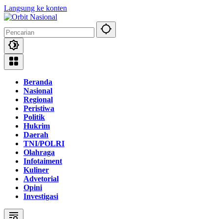
Langsung ke konten
Beranda
Nasional
Regional
Peristiwa
Politik
Hukrim
Daerah
TNI/POLRI
Olahraga
Infotaiment
Kuliner
Advetorial
Opini
Investigasi