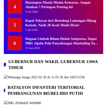
Bojonegoro Masuk Musim Kemarau, Jangan
4
Abaikan 7 Persiapan Penting Ini
3 Juli 2026
Kapal Nelayan dari Brondong Lamongan Hilang
5
Kontak, Nasib 20 Awak Masih Dicari
2 Juli 2026
Dugaan Limbah Belum Diolah Sempurna, Dapur
6
MBG Sipolu-Polu Panyabungan Mandailing Natal
Disorot
25 Juni 2026
GUBERNUR DAN WAKIL GUBERNUR JAWA
TIMUR
BATALYON INFANTERI TERITORIAL
PEMBANGUNAN 885/BELIBIS PUTIH