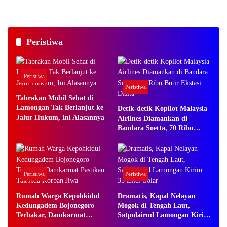
Peristiwa
Peristiwa
Peristiwa
Tabrakan Mobil Sehat di
Lamongan Tak Berlanjut ke
Detik-detik Kopilot Malaysia
Jalur Hukum, Ini Alasannya
Airlines Diamankan di
Bandara Soetta, 70 Ribu
Butir Ekstasi Disita
Peristiwa
Peristiwa
Rumah Warga Kepohkidul
Dramatis, Kapal Nelayan
Kedungadem Bojonegoro
Mogok di Tengah Laut,
Terbakar, Damkarmat
Satpolairud Lamongan Kirim
Pastikan Tak Ada Korban
35 Liter Solar