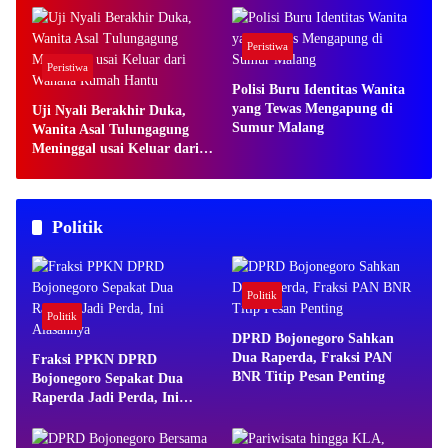
Jiwa
Peristiwa
Peristiwa
Polisi Buru Identitas Wanita
yang Tewas Mengapung di
Uji Nyali Berakhir Duka,
Sumur Malang
Wanita Asal Tulungagung
Meninggal usai Keluar dari
Wahana Rumah Hantu
Politik
Politik
Politik
DPRD Bojonegoro Sahkan
Dua Raperda, Fraksi PAN
Fraksi PPKN DPRD
BNR Titip Pesan Penting
Bojonegoro Sepakat Dua
Raperda Jadi Perda, Ini
Alasannya