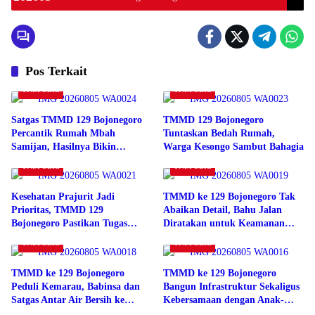
Pos Terkait
TNI/POLRI
TNI/POLRI
Satgas TMMD 129 Bojonegoro
TMMD 129 Bojonegoro
Percantik Rumah Mbah
Tuntaskan Bedah Rumah,
Samijan, Hasilnya Bikin
Warga Kesongo Sambut Bahagia
Terharu
TNI/POLRI
TNI/POLRI
Kesehatan Prajurit Jadi
TMMD ke 129 Bojonegoro Tak
Prioritas, TMMD 129
Abaikan Detail, Bahu Jalan
Bojonegoro Pastikan Tugas
Diratakan untuk Keamanan
Tetap Maksimal
Pengendara
TNI/POLRI
TNI/POLRI
TMMD ke 129 Bojonegoro
TMMD ke 129 Bojonegoro
Peduli Kemarau, Babinsa dan
Bangun Infrastruktur Sekaligus
Satgas Antar Air Bersih ke
Kebersamaan dengan Anak-
Rumah Warga
anak Kesongo