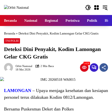
Langsung
ke
konten
Beranda
Nasional
Regional
Peristiwa
Politik
Huk
Beranda
»
Deteksi Dini Penyakit, Kodim Lamongan Gelar CKG Gratis
TNI/POLRI
Deteksi Dini Penyakit, Kodim Lamongan
Gelar CKG Gratis
5428
Orbit Nasional
2 Min Baca
18 Mei 2026
LAMONGAN
– Upaya menjaga kesehatan dan kesiapan
personel terus dilakukan Kodim 0812/Lamongan.
Bersama Puskesmas Deket dan Polkes