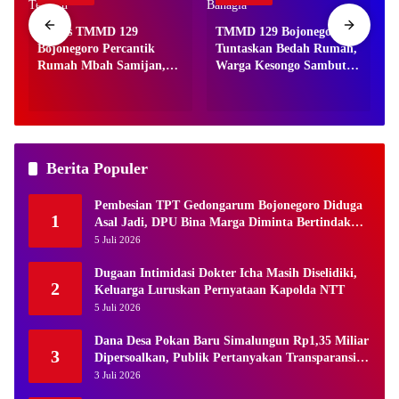
Satgas TMMD 129
TMMD 129 Bojonegoro
Bojonegoro Percantik
Tuntaskan Bedah Rumah,
o
Rumah Mbah Samijan,
Warga Kesongo Sambut
Hasilnya Bikin Terharu
Bahagia
Berita Populer
Pembesian TPT Gedongarum Bojonegoro Diduga
1
Asal Jadi, DPU Bina Marga Diminta Bertindak
Tegas
5 Juli 2026
Dugaan Intimidasi Dokter Icha Masih Diselidiki,
2
Keluarga Luruskan Pernyataan Kapolda NTT
5 Juli 2026
Dana Desa Pokan Baru Simalungun Rp1,35 Miliar
3
Dipersoalkan, Publik Pertanyakan Transparansi
Kades
3 Juli 2026