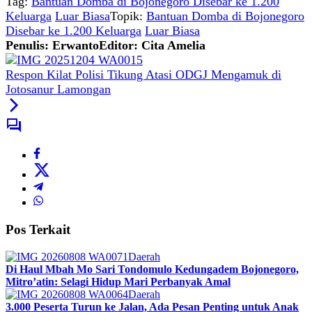
Tag:
Bantuan Domba di Bojonegoro Disebar ke 1.200
Keluarga
Luar Biasa
Topik:
Bantuan Domba di Bojonegoro
Disebar ke 1.200 Keluarga
Luar Biasa
Penulis: Erwanto
Editor: Cita Amelia
Respon Kilat Polisi Tikung Atasi ODGJ Mengamuk di
Jotosanur Lamongan
Pos Terkait
Daerah
Di Haul Mbah Mo Sari Tondomulo Kedungadem Bojonegoro,
Mitro’atin: Selagi Hidup Mari Perbanyak Amal
Daerah
3.000 Peserta Turun ke Jalan, Ada Pesan Penting untuk Anak