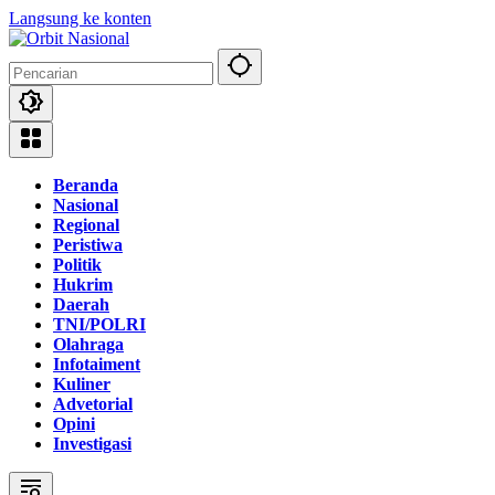
Langsung ke konten
Beranda
Nasional
Regional
Peristiwa
Politik
Hukrim
Daerah
TNI/POLRI
Olahraga
Infotaiment
Kuliner
Advetorial
Opini
Investigasi