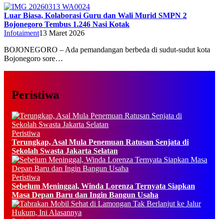
Luar Biasa, Kolaborasi Guru dan Wali Murid SMPN 2
Bojonegoro Tembus 1.246 Nasi Kotak
Infotaiment
13 Maret 2026
BOJONEGORO – Ada pemandangan berbeda di sudut-sudut kota
Bojonegoro sore…
Peristiwa
Peristiwa
Terungkap, Asal Mula Penemuan Ratusan Senjata di
Sekolah Swasta Jakarta Selatan
Peristiwa
Sebelum Meninggal, Winda Lorenza Ternyata Siapkan
Masa Depan Baru dan Ingin Bangun Usaha