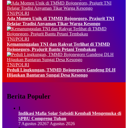
TNI/POLRI
Ada Momen Unik di TMMD Bojonegoro, Prajurit TNI
Belajar Tradisi Anyaman Tikar Warga Kesongo
TNI/POLRI
Kemanunggalan TNI dan Rakyat Terlihat di TMMD
Bojonegoro, Prajurit Bantu Petani Tembakau
TNI/POLRI
Peduli Lingkungan, TMMD Bojonegoro Gandeng DLH
Hijaukan Bantaran Sungai Desa Kesongo
Berita Populer
1
Indikasi Mafia Solar Subsidi Kembali Mengemuka di
SPBU Compreng Tuban
7 Agustus 2026
7 Agustus 2026