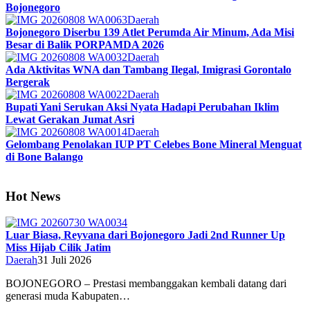
Bojonegoro
Daerah
Bojonegoro Diserbu 139 Atlet Perumda Air Minum, Ada Misi
Besar di Balik PORPAMDA 2026
Daerah
Ada Aktivitas WNA dan Tambang Ilegal, Imigrasi Gorontalo
Bergerak
Daerah
Bupati Yani Serukan Aksi Nyata Hadapi Perubahan Iklim
Lewat Gerakan Jumat Asri
Daerah
Gelombang Penolakan IUP PT Celebes Bone Mineral Menguat
di Bone Balango
Hot News
Luar Biasa, Reyvana dari Bojonegoro Jadi 2nd Runner Up
Miss Hijab Cilik Jatim
Daerah
31 Juli 2026
BOJONEGORO – Prestasi membanggakan kembali datang dari
generasi muda Kabupaten…