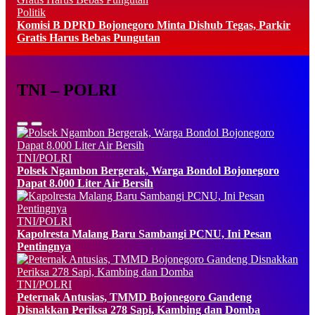
Politik
Komisi B DPRD Bojonegoro Minta Dishub Tegas, Parkir
Gratis Harus Bebas Pungutan
TNI – POLRI
TNI/POLRI
Polsek Ngambon Bergerak, Warga Bondol Bojonegoro
Dapat 8.000 Liter Air Bersih
TNI/POLRI
Kapolresta Malang Baru Sambangi PCNU, Ini Pesan
Pentingnya
TNI/POLRI
Peternak Antusias, TMMD Bojonegoro Gandeng
Disnakkan Periksa 278 Sapi, Kambing dan Domba