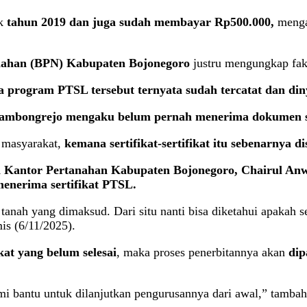
ak
tahun 2019 dan juga sudah membayar Rp500.000,
meng
nahan (BPN) Kabupaten Bojonegoro
justru mengungkap fak
ta program PTSL tersebut ternyata sudah tercatat dan din
ambongrejo mengaku belum pernah menerima dokumen ser
n masyarakat,
kemana sertifikat-sertifikat itu sebenarnya d
 Kantor Pertanahan Kabupaten Bojonegoro, Chairul Anwa
menerima sertifikat PTSL.
tanah yang dimaksud. Dari situ nanti bisa diketahui apakah s
is (6/11/2025).
kat yang belum selesai
, maka proses penerbitannya akan
dip
ami bantu untuk dilanjutkan pengurusannya dari awal,” tamba