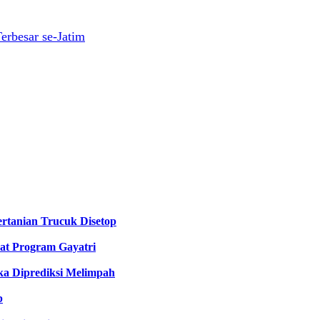
erbesar se-Jatim
rtanian Trucuk Disetop
at Program Gayatri
ka Diprediksi Melimpah
b