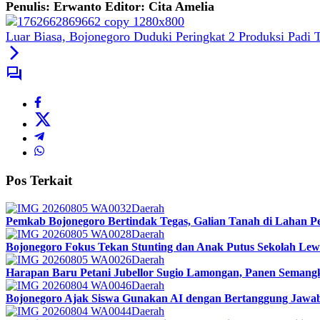
Penulis: Erwanto
Editor: Cita Amelia
Luar Biasa, Bojonegoro Duduki Peringkat 2 Produksi Padi T
Pos Terkait
Daerah
Pemkab Bojonegoro Bertindak Tegas, Galian Tanah di Lahan Pe
Daerah
Bojonegoro Fokus Tekan Stunting dan Anak Putus Sekolah Lew
Daerah
Harapan Baru Petani Jubellor Sugio Lamongan, Panen Semang
Daerah
Bojonegoro Ajak Siswa Gunakan AI dengan Bertanggung Jawa
Daerah