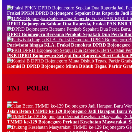
Fraksi PPKN DPRD Bojonegoro Sepakat Dua Raperda Jadi Pe
DPRD Bojonegoro Sahkan Dua Raperda, Fraksi PAN BNR Tit
DPRD Bojonegoro Bersama Pemkab Sepakati Dua Perda Baru
Pariwisata hingga KLA, Fraksi Demokrat DPRD Bojonegoro B
PKB DPRD Bojonegoro Setujui Dua Raperda, Beri Catatan P
Komisi B DPRD Bojonegoro Minta Dishub Tegas, Parkir Grat
TNI – POLRI
Jalan Beton TMMD ke-129 Bojonegoro Jadi Harapan Baru Wa
TMMD ke-129 Bojonegoro Perkuat Kesehatan Masyarakat, Sa