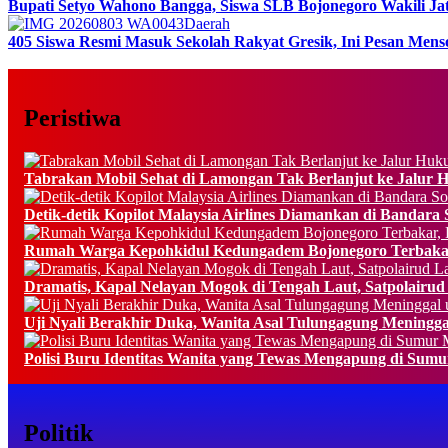
Bupati Setyo Wahono Bangga, Siswa SLB Bojonegoro Wakili Jat
Daerah
405 Siswa Resmi Masuk Sekolah Rakyat Gresik, Ini Pesan Mens
Peristiwa
Tabrakan Mobil Sehat di Lamongan Tak Berlanjut ke Jalur 
Detik-detik Kopilot Malaysia Airlines Diamankan di Bandara So
Rumah Warga Kepohkidul Kedungadem Bojonegoro Terbakar
Dramatis, Kapal Nelayan Mogok di Tengah Laut, Satpolairud
Uji Nyali Berakhir Duka, Wanita Asal Tulungagung Meningg
Polisi Buru Identitas Wanita yang Tewas Mengapung di Sum
Politik