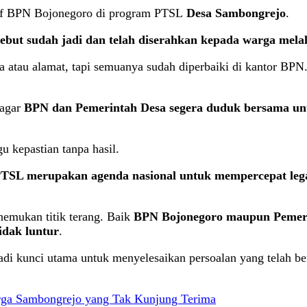
aff BPN Bojonegoro di program PTSL
Desa Sambongrejo
.
rsebut sudah jadi dan telah diserahkan kepada warga mela
atau alamat, tapi semuanya sudah diperbaiki di kantor BPN. Se
 agar
BPN dan Pemerintah Desa segera duduk bersama unt
 kepastian tanpa hasil.
TSL merupakan agenda nasional untuk mempercepat legali
nemukan titik terang. Baik
BPN Bojonegoro maupun Pemer
idak luntur
.
adi kunci utama untuk menyelesaikan persoalan yang telah berl
rga Sambongrejo yang Tak Kunjung Terima