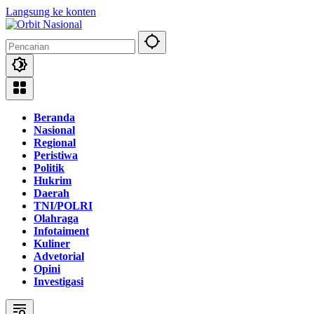
Langsung ke konten
Beranda
Nasional
Regional
Peristiwa
Politik
Hukrim
Daerah
TNI/POLRI
Olahraga
Infotaiment
Kuliner
Advetorial
Opini
Investigasi