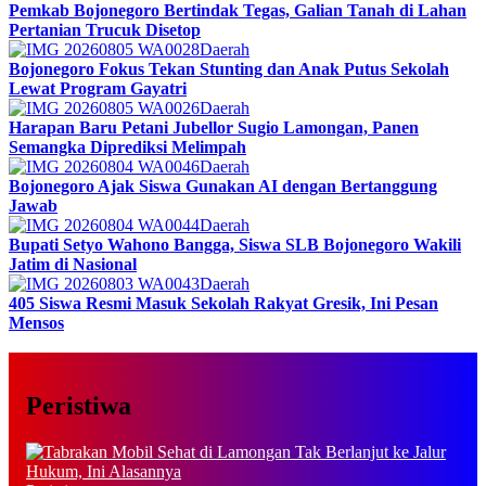
Pemkab Bojonegoro Bertindak Tegas, Galian Tanah di Lahan
Pertanian Trucuk Disetop
Daerah
Bojonegoro Fokus Tekan Stunting dan Anak Putus Sekolah
Lewat Program Gayatri
Daerah
Harapan Baru Petani Jubellor Sugio Lamongan, Panen
Semangka Diprediksi Melimpah
Daerah
Bojonegoro Ajak Siswa Gunakan AI dengan Bertanggung
Jawab
Daerah
Bupati Setyo Wahono Bangga, Siswa SLB Bojonegoro Wakili
Jatim di Nasional
Daerah
405 Siswa Resmi Masuk Sekolah Rakyat Gresik, Ini Pesan
Mensos
Peristiwa