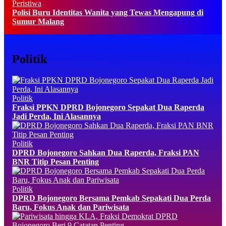
Peristiwa
Polisi Buru Identitas Wanita yang Tewas Mengapung di
Sumur Malang
Politik
Politik
Fraksi PPKN DPRD Bojonegoro Sepakat Dua Raperda
Jadi Perda, Ini Alasannya
Politik
DPRD Bojonegoro Sahkan Dua Raperda, Fraksi PAN
BNR Titip Pesan Penting
Politik
DPRD Bojonegoro Bersama Pemkab Sepakati Dua Perda
Baru, Fokus Anak dan Pariwisata