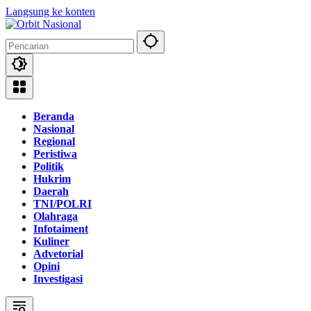
Langsung ke konten
Beranda
Nasional
Regional
Peristiwa
Politik
Hukrim
Daerah
TNI/POLRI
Olahraga
Infotaiment
Kuliner
Advetorial
Opini
Investigasi