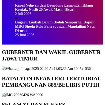
5
Kapal Nelayan dari Brondong Lamongan Hilang
Kontak, Nasib 20 Awak Masih Dicari
2 Juli 2026
6
Dugaan Limbah Belum Diolah Sempurna, Dapur
MBG Sipolu-Polu Panyabungan Mandailing Natal
Disorot
25 Juni 2026
GUBERNUR DAN WAKIL GUBERNUR
JAWA TIMUR
BATALYON INFANTERI TERITORIAL
PEMBANGUNAN 885/BELIBIS PUTIH
SELAMAT DAN SUKSES