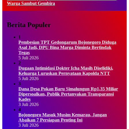
Warga Sambut Gembira
Berita Populer
1
Pembesian TPT Gedongarum Bojonegoro Diduga
Asal Jadi, DPU Bina Marga Diminta Bertindak
Tegas
5 Juli 2026
2
Dugaan Intimidasi Dokter Icha Masih Diselidiki,
Keluarga Luruskan Pernyataan Kapolda NTT
5 Juli 2026
3
Dana Desa Pokan Baru Simalungun Rp1,35 Miliar
Dipersoalkan, Publik Pertanyakan Transparansi
Kades
3 Juli 2026
4
Bojonegoro Masuk Musim Kemarau, Jangan
Abaikan 7 Persiapan Penting Ini
3 Juli 2026