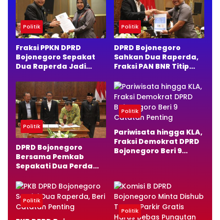
Politik
Politik
Fraksi PPKN DPRD
DPRD Bojonegoro
Bojonegoro Sepakat
Sahkan Dua Raperda,
Dua Raperda Jadi
Fraksi PAN BNR Titip
Perda, Ini Alasannya
Pesan Penting
Politik
Politik
Pariwisata hingga KLA,
Fraksi Demokrat DPRD
DPRD Bojonegoro
Bojonegoro Beri 9
Bersama Pemkab
Catatan Penting
Sepakati Dua Perda
Baru, Fokus Anak dan
Pariwisata
Politik
Politik