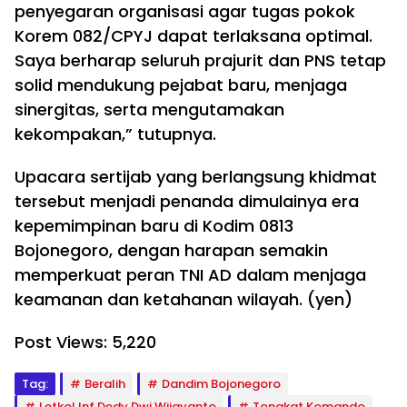
penyegaran organisasi agar tugas pokok
Korem 082/CPYJ dapat terlaksana optimal.
Saya berharap seluruh prajurit dan PNS tetap
solid mendukung pejabat baru, menjaga
sinergitas, serta mengutamakan
kekompakan,” tutupnya.
Upacara sertijab yang berlangsung khidmat
tersebut menjadi penanda dimulainya era
kepemimpinan baru di Kodim 0813
Bojonegoro, dengan harapan semakin
memperkuat peran TNI AD dalam menjaga
keamanan dan ketahanan wilayah. (yen)
Post Views:
5,220
Tag:
Beralih
Dandim Bojonegoro
Letkol Inf Dedy Dwi Wijayanto
Tongkat Komando