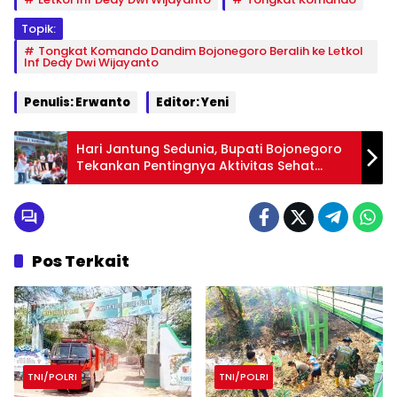
Topik:
Tongkat Komando Dandim Bojonegoro Beralih ke Letkol
Inf Dedy Dwi Wijayanto
Penulis: Erwanto
Editor: Yeni
Hari Jantung Sedunia, Bupati Bojonegoro
Tekankan Pentingnya Aktivitas Sehat
untuk Generasi Unggul
Pos Terkait
TNI/POLRI
TNI/POLRI