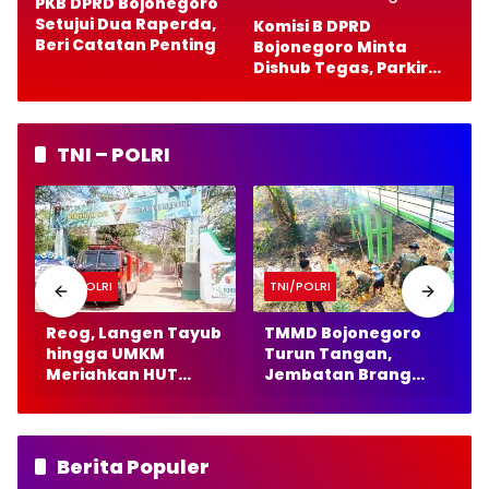
PKB DPRD Bojonegoro
Setujui Dua Raperda,
Komisi B DPRD
Beri Catatan Penting
Bojonegoro Minta
Dishub Tegas, Parkir
Gratis Harus Bebas
Pungutan
TNI – POLRI
TNI/POLRI
TNI/POLRI
Reog, Langen Tayub
TMMD Bojonegoro
hingga UMKM
Turun Tangan,
Meriahkan HUT
Jembatan Brang
Batalyon TP 885 di
Etan Makin Bersih
Dander Bojonegoro
Berita Populer