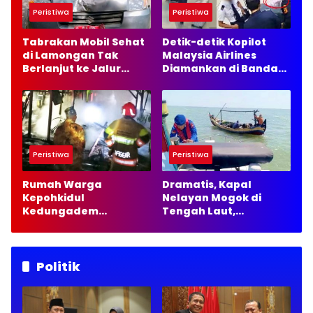
Peristiwa
Peristiwa
Tabrakan Mobil Sehat
Detik-detik Kopilot
di Lamongan Tak
Malaysia Airlines
Berlanjut ke Jalur
Diamankan di Bandara
Hukum, Ini Alasannya
Soetta, 70 Ribu Butir
Ekstasi Disita
Peristiwa
Peristiwa
Rumah Warga
Dramatis, Kapal
Kepohkidul
Nelayan Mogok di
Kedungadem
Tengah Laut,
Bojonegoro Terbakar,
Satpolairud Lamongan
Damkarmat Pastikan
Kirim 35 Liter Solar
Tak Ada Korban Jiwa
Politik