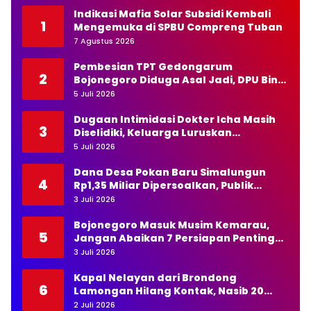
Indikasi Mafia Solar Subsidi Kembali
1
Mengemuka di SPBU Compreng Tuban
7 Agustus 2026
Pembesian TPT Gedongarum
2
Bojonegoro Diduga Asal Jadi, DPU Bina
Marga Diminta Bertindak Tegas
5 Juli 2026
Dugaan Intimidasi Dokter Icha Masih
3
Diselidiki, Keluarga Luruskan
Pernyataan Kapolda NTT
5 Juli 2026
Dana Desa Pokan Baru Simalungun
4
Rp1,35 Miliar Dipersoalkan, Publik
Pertanyakan Transparansi Kades
3 Juli 2026
Bojonegoro Masuk Musim Kemarau,
5
Jangan Abaikan 7 Persiapan Penting
Ini
3 Juli 2026
Kapal Nelayan dari Brondong
6
Lamongan Hilang Kontak, Nasib 20
Awak Masih Dicari
2 Juli 2026