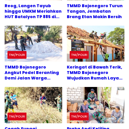
Reog, Langen Tayub
TMMD Bojonegoro Turun
hingga UMKM Meriahkan
Tangan, Jembatan
HUT Batalyon TP 885 di
Brang Etan Makin Bersih
Dander Bojonegoro
TNI/POLRI
TNI/POLRI
TMMD Bojonegoro
Keringat di Bawah Terik,
Angkut Pedel Beranting
TMMD Bojonegoro
Demi Jalan Warga
Wujudkan Rumah Layak
Kesongo
Ibu Tini
TNI/POLRI
TNI/POLRI
Cegah Sungai
Praka Andi Keliling