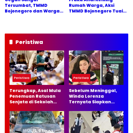
Tersumbat, TMMD
Rumah Warga, Aksi
Bojonegoro dan Warga
TMMD Bojonegoro Tuai
Bergerak
Apresiasi
Peristiwa
Peristiwa
Peristiwa
Terungkap, Asal Mula
Sebelum Meninggal,
Penemuan Ratusan
Winda Lorenza
Senjata di Sekolah
Ternyata Siapkan
Swasta Jakarta
Masa Depan Baru dan
Selatan
Ingin Bangun Usaha