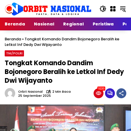
Langsung
ke
konten
Beranda
Nasional
Regional
Peristiwa
Poli
Beranda
»
Tongkat Komando Dandim Bojonegoro Beralih ke
Letkol Inf Dedy Dwi Wijayanto
TNI/POLRI
Tongkat Komando Dandim
Bojonegoro Beralih ke Letkol Inf Dedy
Dwi Wijayanto
5220
Orbit Nasional
2 Min Baca
25 September 2025