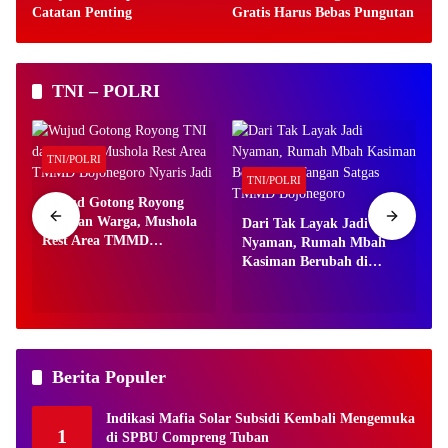
Catatan Penting
Gratis Harus Bebas Pungutan
TNI – POLRI
TNI/POLRI
TNI/POLRI
Wujud Gotong Royong
TNI dan Warga, Mushola
Dari Tak Layak Jadi
Rest Area TMMD
Nyaman, Rumah Mbah
o
Bojonegoro Nyaris Jadi
Kasiman Berubah di
Tangan Satgas TMMD
Bojonegoro
Berita Populer
Indikasi Mafia Solar Subsidi Kembali Mengemuka
1
di SPBU Compreng Tuban