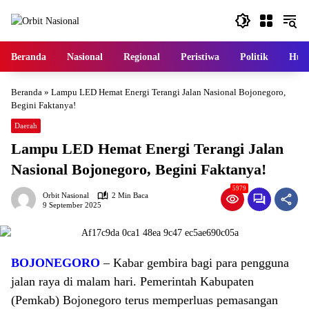
Langsung
ke
konten
Beranda
Nasional
Regional
Peristiwa
Politik
Huk
Beranda
»
Lampu LED Hemat Energi Terangi Jalan Nasional Bojonegoro,
Begini Faktanya!
Daerah
Lampu LED Hemat Energi Terangi Jalan
Nasional Bojonegoro, Begini Faktanya!
5979
Orbit Nasional
2 Min Baca
9 September 2025
BOJONEGORO
– Kabar gembira bagi para pengguna
jalan raya di malam hari. Pemerintah Kabupaten
(Pemkab) Bojonegoro terus memperluas pemasangan