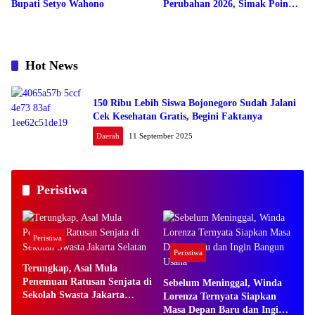
Bupati Setyo Wahono
Perubahan 2026, Simak Poin
Pentingnya
Hot News
150 Ribu Lebih Siswa Bojonegoro Sudah Jalani
Cek Kesehatan Gratis, Begini Faktanya
Daerah
11 September 2025
Peristiwa
Peristiwa
Peristiwa
Terungkap, Asal Mula
Penemuan Ratusan Senjata di
Sebelum Meninggal, Winda
Sekolah Swasta Jakarta
Lorenza Ternyata Siapkan
Selatan
Masa Depan Baru dan Ingin