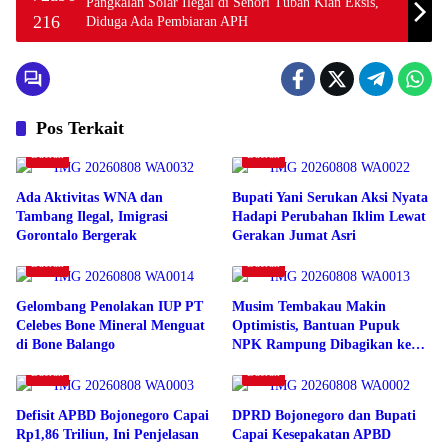
Pangkalan Solar Ilegal di Senori Tuban Kian Eksis,
Diduga Ada Pembiaran APH
Pos Terkait
Daerah
Daerah
Ada Aktivitas WNA dan
Bupati Yani Serukan Aksi Nyata
Tambang Ilegal, Imigrasi
Hadapi Perubahan Iklim Lewat
Gorontalo Bergerak
Gerakan Jumat Asri
Daerah
Daerah
Gelombang Penolakan IUP PT
Musim Tembakau Makin
Celebes Bone Mineral Menguat
Optimistis, Bantuan Pupuk
di Bone Balango
NPK Rampung Dibagikan ke
Petani Bojonegoro
Daerah
Daerah
Defisit APBD Bojonegoro Capai
DPRD Bojonegoro dan Bupati
Rp1,86 Triliun, Ini Penjelasan
Capai Kesepakatan APBD