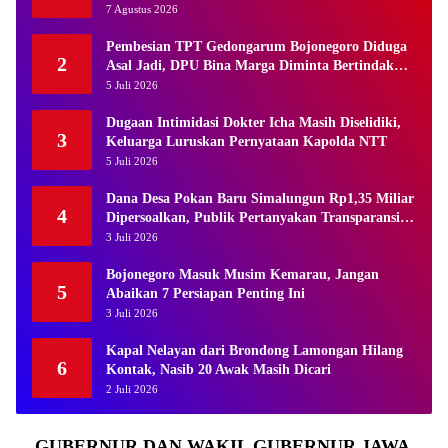
7 Agustus 2026
Pembesian TPT Gedongarum Bojonegoro Diduga
2
Asal Jadi, DPU Bina Marga Diminta Bertindak
Tegas
5 Juli 2026
Dugaan Intimidasi Dokter Icha Masih Diselidiki,
3
Keluarga Luruskan Pernyataan Kapolda NTT
5 Juli 2026
Dana Desa Pokan Baru Simalungun Rp1,35 Miliar
4
Dipersoalkan, Publik Pertanyakan Transparansi
Kades
3 Juli 2026
Bojonegoro Masuk Musim Kemarau, Jangan
5
Abaikan 7 Persiapan Penting Ini
3 Juli 2026
Kapal Nelayan dari Brondong Lamongan Hilang
6
Kontak, Nasib 20 Awak Masih Dicari
2 Juli 2026
GUBERNUR DAN WAKIL GUBERNUR JAWA