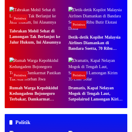
Bangun Usaha
Peristiwa
Peristiwa
Tabrakan Mobil Sehat di
Lamongan Tak Berlanjut ke
Detik-detik Kopilot Malaysia
Jalur Hukum, Ini Alasannya
Airlines Diamankan di
Bandara Soetta, 70 Ribu
Butir Ekstasi Disita
Peristiwa
Peristiwa
Rumah Warga Kepohkidul
Dramatis, Kapal Nelayan
Kedungadem Bojonegoro
Mogok di Tengah Laut,
Terbakar, Damkarmat
Satpolairud Lamongan Kirim
Pastikan Tak Ada Korban
35 Liter Solar
Jiwa
Politik