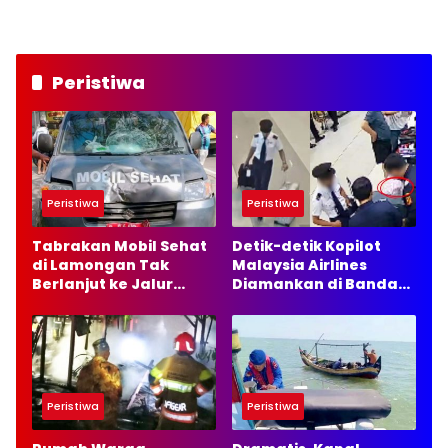
Lamongan
Peristiwa
Peristiwa
Peristiwa
Tabrakan Mobil Sehat
Detik-detik Kopilot
di Lamongan Tak
Malaysia Airlines
Berlanjut ke Jalur
Diamankan di Bandara
Hukum, Ini Alasannya
Soetta, 70 Ribu Butir
Ekstasi Disita
Peristiwa
Peristiwa