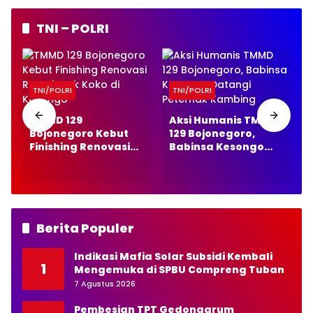
TNI – POLRI
TNI/POLRI
TNI/POLRI
TMMD 129
Aksi Humanis TMMD
Bojonegoro Kebut
129 Bojonegoro,
Finishing Renovasi
Babinsa Kesongo
Rumah Pak Koko di
Datangi Peternak
Kesongo
Kambing
Berita Populer
Indikasi Mafia Solar Subsidi Kembali
1
Mengemuka di SPBU Compreng Tuban
7 Agustus 2026
Pembesian TPT Gedongarum