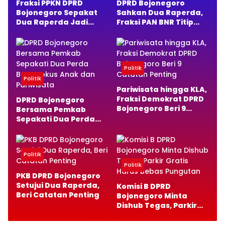
Fraksi PPKN DPRD
DPRD Bojonegoro
Bojonegoro Sepakat
Sahkan Dua Raperda,
Dua Raperda Jadi
Fraksi PAN BNR Titip
Perda, Ini Alasannya
Pesan Penting
Politik
Politik
Pariwisata hingga KLA,
Fraksi Demokrat DPRD
DPRD Bojonegoro
Bojonegoro Beri 9
Bersama Pemkab
Catatan Penting
Sepakati Dua Perda
Baru, Fokus Anak dan
Pariwisata
Politik
Politik
PKB DPRD Bojonegoro
Setujui Dua Raperda,
Komisi B DPRD
Beri Catatan Penting
Bojonegoro Minta
Dishub Tegas, Parkir
Gratis Harus Bebas
Pungutan