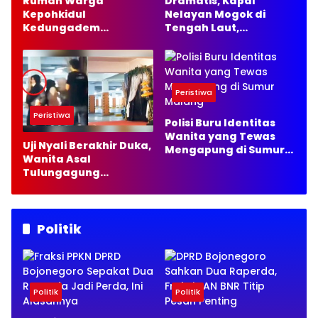
Rumah Warga
Dramatis, Kapal
Kepohkidul
Nelayan Mogok di
Kedungadem
Tengah Laut,
Bojonegoro Terbakar,
Satpolairud Lamongan
Damkarmat Pastikan
Kirim 35 Liter Solar
Tak Ada Korban Jiwa
Peristiwa
Peristiwa
Polisi Buru Identitas
Wanita yang Tewas
Uji Nyali Berakhir Duka,
Mengapung di Sumur
Wanita Asal
Malang
Tulungagung
Meninggal usai Keluar
dari Wahana Rumah
Hantu
Politik
Politik
Politik