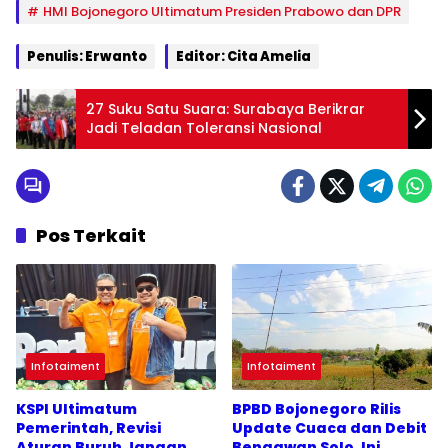
HMI Bojonegoro Ultimatum Presiden Prabowo dan DPR
Penulis: Erwanto
Editor: Cita Amelia
27 Suku Satu Suara: Surabaya Berikrar
Jadi Teladan Toleransi Nasional
Pos Terkait
Infotaiment
Infotaiment
KSPI Ultimatum
BPBD Bojonegoro Rilis
Pemerintah, Revisi
Update Cuaca dan Debit
Aturan Buruh Jangan
Bengawan Solo, Ini