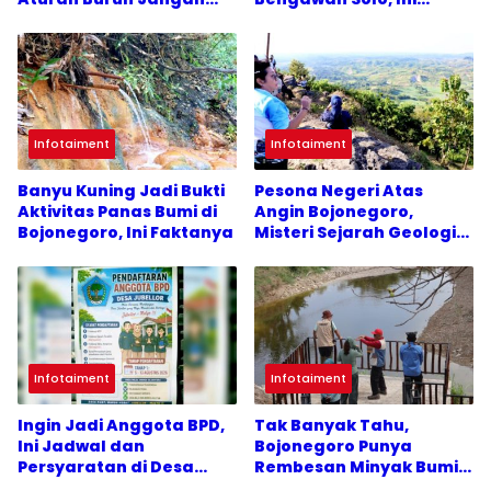
Ditunda
Hasilnya
Infotaiment
Infotaiment
Banyu Kuning Jadi Bukti
Pesona Negeri Atas
Aktivitas Panas Bumi di
Angin Bojonegoro,
Bojonegoro, Ini Faktanya
Misteri Sejarah Geologi
Purba
Infotaiment
Infotaiment
Ingin Jadi Anggota BPD,
Tak Banyak Tahu,
Ini Jadwal dan
Bojonegoro Punya
Persyaratan di Desa
Rembesan Minyak Bumi
Jubellor Sugio
Alami