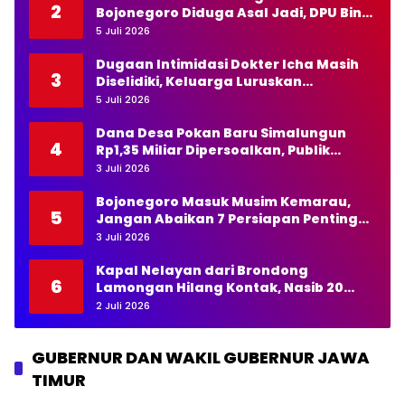
2
Bojonegoro Diduga Asal Jadi, DPU Bina
Marga Diminta Bertindak Tegas
5 Juli 2026
Dugaan Intimidasi Dokter Icha Masih
3
Diselidiki, Keluarga Luruskan
Pernyataan Kapolda NTT
5 Juli 2026
Dana Desa Pokan Baru Simalungun
4
Rp1,35 Miliar Dipersoalkan, Publik
Pertanyakan Transparansi Kades
3 Juli 2026
Bojonegoro Masuk Musim Kemarau,
5
Jangan Abaikan 7 Persiapan Penting
Ini
3 Juli 2026
Kapal Nelayan dari Brondong
6
Lamongan Hilang Kontak, Nasib 20
Awak Masih Dicari
2 Juli 2026
GUBERNUR DAN WAKIL GUBERNUR JAWA
TIMUR