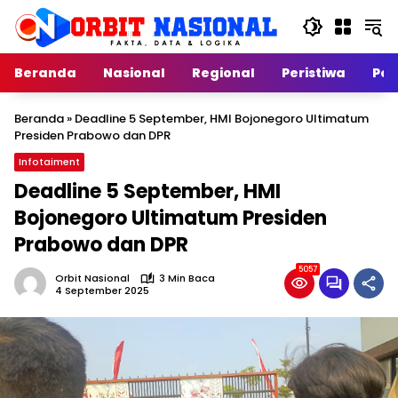
Langsung
ke
konten
Beranda
Nasional
Regional
Peristiwa
Poli
Beranda
»
Deadline 5 September, HMI Bojonegoro Ultimatum
Presiden Prabowo dan DPR
Infotaiment
Deadline 5 September, HMI
Bojonegoro Ultimatum Presiden
Prabowo dan DPR
5057
Orbit Nasional
3 Min Baca
4 September 2025