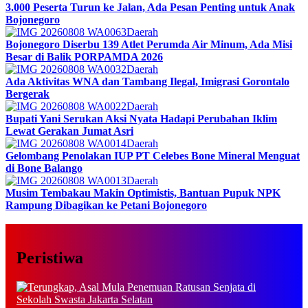
3.000 Peserta Turun ke Jalan, Ada Pesan Penting untuk Anak
Bojonegoro
Daerah
Bojonegoro Diserbu 139 Atlet Perumda Air Minum, Ada Misi
Besar di Balik PORPAMDA 2026
Daerah
Ada Aktivitas WNA dan Tambang Ilegal, Imigrasi Gorontalo
Bergerak
Daerah
Bupati Yani Serukan Aksi Nyata Hadapi Perubahan Iklim
Lewat Gerakan Jumat Asri
Daerah
Gelombang Penolakan IUP PT Celebes Bone Mineral Menguat
di Bone Balango
Daerah
Musim Tembakau Makin Optimistis, Bantuan Pupuk NPK
Rampung Dibagikan ke Petani Bojonegoro
Peristiwa