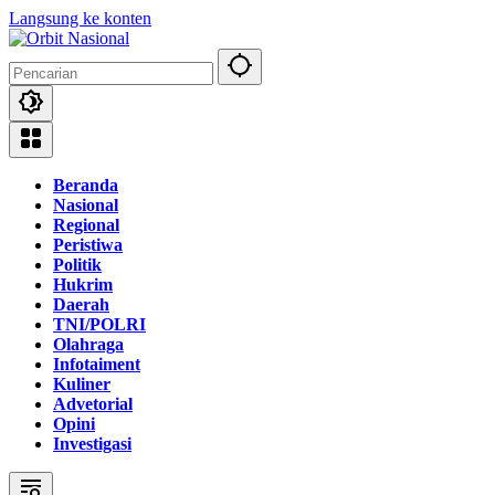
Langsung ke konten
Beranda
Nasional
Regional
Peristiwa
Politik
Hukrim
Daerah
TNI/POLRI
Olahraga
Infotaiment
Kuliner
Advetorial
Opini
Investigasi