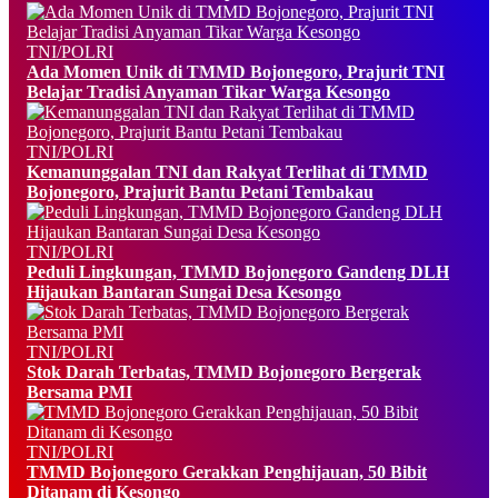
TNI/POLRI
Ada Momen Unik di TMMD Bojonegoro, Prajurit TNI
Belajar Tradisi Anyaman Tikar Warga Kesongo
TNI/POLRI
Kemanunggalan TNI dan Rakyat Terlihat di TMMD
Bojonegoro, Prajurit Bantu Petani Tembakau
TNI/POLRI
Peduli Lingkungan, TMMD Bojonegoro Gandeng DLH
Hijaukan Bantaran Sungai Desa Kesongo
TNI/POLRI
Stok Darah Terbatas, TMMD Bojonegoro Bergerak
Bersama PMI
TNI/POLRI
TMMD Bojonegoro Gerakkan Penghijauan, 50 Bibit
Ditanam di Kesongo