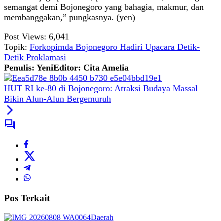
semangat demi Bojonegoro yang bahagia, makmur, dan
membanggakan,” pungkasnya. (yen)
Post Views:
6,041
Topik:
Forkopimda Bojonegoro Hadiri Upacara Detik-
Detik Proklamasi
Penulis: Yeni
Editor: Cita Amelia
HUT RI ke-80 di Bojonegoro: Atraksi Budaya Massal
Bikin Alun-Alun Bergemuruh
Pos Terkait
Daerah