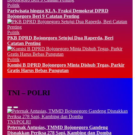
Politik
Pariwisata hingga KLA, Fraksi Demokrat DPRD
Bojonegoro Beri 9 Catatan Penting
Politik
PKB DPRD Bojonegoro Setujui Dua Raperda, Beri
Catatan Penting
Politik
Komisi B DPRD Bojonegoro Minta Dishub Tegas, Parkir
Gratis Harus Bebas Pungutan
TNI – POLRI
TNI/POLRI
Peternak Antusias, TMMD Bojonegoro Gandeng
Disnakkan Periksa 278 Sapi, Kambing dan Domba