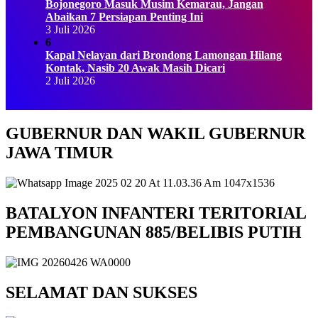
Bojonegoro Masuk Musim Kemarau, Jangan
Abaikan 7 Persiapan Penting Ini
3 Juli 2026
6
Kapal Nelayan dari Brondong Lamongan Hilang
Kontak, Nasib 20 Awak Masih Dicari
2 Juli 2026
GUBERNUR DAN WAKIL GUBERNUR
JAWA TIMUR
BATALYON INFANTERI TERITORIAL
PEMBANGUNAN 885/BELIBIS PUTIH
SELAMAT DAN SUKSES