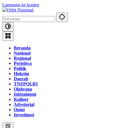
Langsung ke konten
Beranda
Nasional
Regional
Peristiwa
Politik
Hukrim
Daerah
TNI/POLRI
Olahraga
Infotaiment
Kuliner
Advetorial
Opini
Investigasi