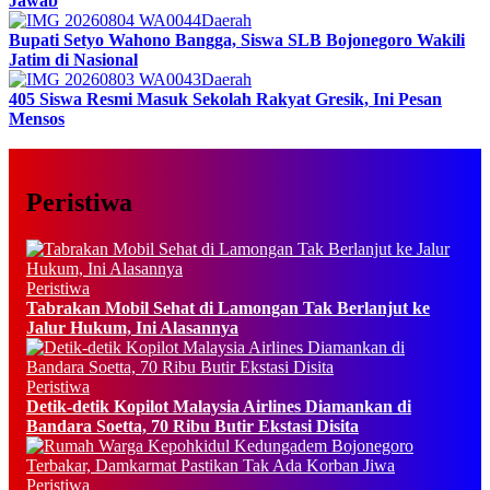
Jawab
Daerah
Bupati Setyo Wahono Bangga, Siswa SLB Bojonegoro Wakili
Jatim di Nasional
Daerah
405 Siswa Resmi Masuk Sekolah Rakyat Gresik, Ini Pesan
Mensos
Peristiwa
Peristiwa
Tabrakan Mobil Sehat di Lamongan Tak Berlanjut ke
Jalur Hukum, Ini Alasannya
Peristiwa
Detik-detik Kopilot Malaysia Airlines Diamankan di
Bandara Soetta, 70 Ribu Butir Ekstasi Disita
Peristiwa