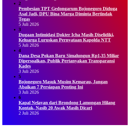
2
Pembesian TPT Gedongarum Bojonegoro Diduga
Asal Jadi, DPU Bina Marga Diminta Bertindak
Tegas
5 Juli 2026
3
Dugaan Intimidasi Dokter Icha Masih Diselidiki,
Keluarga Luruskan Pernyataan Kapolda NTT
5 Juli 2026
4
Dana Desa Pokan Baru Simalungun Rp1,35 Miliar
Dipersoalkan, Publik Pertanyakan Transparansi
Kades
3 Juli 2026
5
Bojonegoro Masuk Musim Kemarau, Jangan
Abaikan 7 Persiapan Penting Ini
3 Juli 2026
6
Kapal Nelayan dari Brondong Lamongan Hilang
Kontak, Nasib 20 Awak Masih Dicari
2 Juli 2026