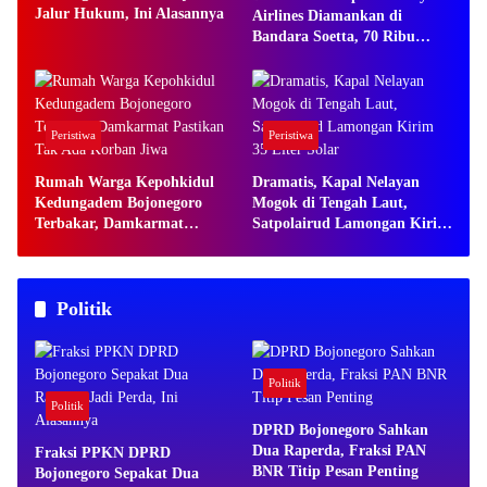
Jalur Hukum, Ini Alasannya
Airlines Diamankan di
Bandara Soetta, 70 Ribu
Butir Ekstasi Disita
Peristiwa
Peristiwa
Rumah Warga Kepohkidul
Dramatis, Kapal Nelayan
Kedungadem Bojonegoro
Mogok di Tengah Laut,
Terbakar, Damkarmat
Satpolairud Lamongan Kirim
Pastikan Tak Ada Korban
35 Liter Solar
Jiwa
Politik
Politik
Politik
DPRD Bojonegoro Sahkan
Dua Raperda, Fraksi PAN
Fraksi PPKN DPRD
BNR Titip Pesan Penting
Bojonegoro Sepakat Dua