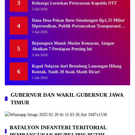
3
Keluarga Luruskan Pernyataan Kapolda NTT
5 Juli 2026
Dana Desa Pokan Baru Simalungun Rp1,35 Miliar
4
Dipersoalkan, Publik Pertanyakan Transparansi
Kades
3 Juli 2026
Bojonegoro Masuk Musim Kemarau, Jangan
5
Abaikan 7 Persiapan Penting Ini
3 Juli 2026
Kapal Nelayan dari Brondong Lamongan Hilang
6
Kontak, Nasib 20 Awak Masih Dicari
2 Juli 2026
GUBERNUR DAN WAKIL GUBERNUR JAWA
TIMUR
BATALYON INFANTERI TERITORIAL
PEMBANGUNAN 885/BELIBIS PUTIH