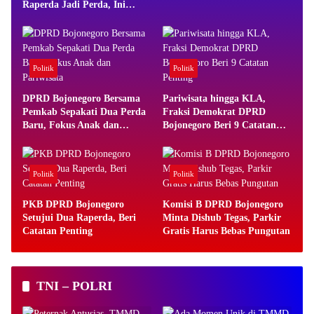
Raperda Jadi Perda, Ini
Alasannya
Politik
Politik
DPRD Bojonegoro Bersama
Pariwisata hingga KLA,
Pemkab Sepakati Dua Perda
Fraksi Demokrat DPRD
Baru, Fokus Anak dan
Bojonegoro Beri 9 Catatan
Pariwisata
Penting
Politik
Politik
PKB DPRD Bojonegoro
Komisi B DPRD Bojonegoro
Setujui Dua Raperda, Beri
Minta Dishub Tegas, Parkir
Catatan Penting
Gratis Harus Bebas Pungutan
TNI – POLRI