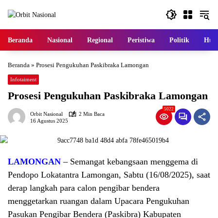
Langsung
ke
konten
Beranda
Nasional
Regional
Peristiwa
Politik
Huk
Beranda
»
Prosesi Pengukuhan Paskibraka Lamongan
Infotaiment
Prosesi Pengukuhan Paskibraka Lamongan
5022
Orbit Nasional
2 Min Baca
16 Agustus 2025
LAMONGAN
– Semangat kebangsaan menggema di
Pendopo Lokatantra Lamongan, Sabtu (16/08/2025), saat
derap langkah para calon pengibar bendera
menggetarkan ruangan dalam Upacara Pengukuhan
Pasukan Pengibar Bendera (Paskibra) Kabupaten