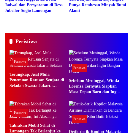
Jadwal dan Persyaratan di Desa
Punya Rembesan Minyak Bumi
Jubellor Sugio Lamongan
Alami
Peristiwa
Peristiwa
Peristiwa
Terungkap, Asal Mula
Penemuan Ratusan Senjata di
Sebelum Meninggal, Winda
Sekolah Swasta Jakarta
Lorenza Ternyata Siapkan
Selatan
Masa Depan Baru dan Ingin
Bangun Usaha
Peristiwa
Peristiwa
Tabrakan Mobil Sehat di
Lamongan Tak Berlanjut ke
Detik-detik Kopilot Malaysia