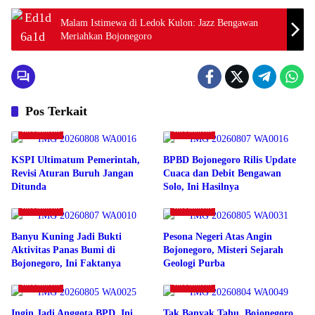
Malam Istimewa di Ledok Kulon: Jazz Bengawan
Meriahkan Bojonegoro
Pos Terkait
Infotaiment
Infotaiment
KSPI Ultimatum Pemerintah,
BPBD Bojonegoro Rilis Update
Revisi Aturan Buruh Jangan
Cuaca dan Debit Bengawan
Ditunda
Solo, Ini Hasilnya
Infotaiment
Infotaiment
Banyu Kuning Jadi Bukti
Pesona Negeri Atas Angin
Aktivitas Panas Bumi di
Bojonegoro, Misteri Sejarah
Bojonegoro, Ini Faktanya
Geologi Purba
Infotaiment
Infotaiment
Ingin Jadi Anggota BPD, Ini
Tak Banyak Tahu, Bojonegoro