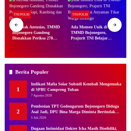
TNI/POLRI
TNI/POLRI
Peternak Antusias, TMMD
Ada Momen Unik di
Bojonegoro Gandeng
TMMD Bojonegoro,
Disnakkan Periksa 278
Prajurit TNI Belajar
0
Sapi, Kambing dan
Tradisi Anyaman Tikar
Domba
Warga Kesongo
Berita Populer
Indikasi Mafia Solar Subsidi Kembali Mengemuka
1
di SPBU Compreng Tuban
7 Agustus 2026
Pembesian TPT Gedongarum Bojonegoro Diduga
2
Asal Jadi, DPU Bina Marga Diminta Bertindak
Tegas
5 Juli 2026
Dugaan Intimidasi Dokter Icha Masih Diselidiki,