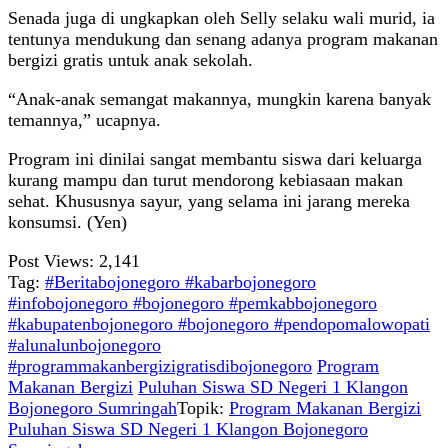
Senada juga di ungkapkan oleh Selly selaku wali murid, ia
tentunya mendukung dan senang adanya program makanan
bergizi gratis untuk anak sekolah.
“Anak-anak semangat makannya, mungkin karena banyak
temannya,” ucapnya.
Program ini dinilai sangat membantu siswa dari keluarga
kurang mampu dan turut mendorong kebiasaan makan
sehat. Khususnya sayur, yang selama ini jarang mereka
konsumsi. (Yen)
Post Views:
2,141
Tag:
#Beritabojonegoro #kabarbojonegoro
#infobojonegoro #bojonegoro #pemkabbojonegoro
#kabupatenbojonegoro #bojonegoro #pendopomalowopati
#alunalunbojonegoro
#programmakanbergizigratisdibojonegoro
Program
Makanan Bergizi
Puluhan Siswa SD Negeri 1 Klangon
Bojonegoro Sumringah
Topik:
Program Makanan Bergizi
Puluhan Siswa SD Negeri 1 Klangon Bojonegoro