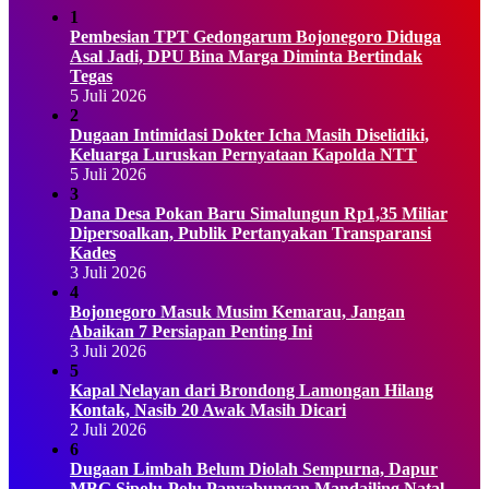
1
Pembesian TPT Gedongarum Bojonegoro Diduga
Asal Jadi, DPU Bina Marga Diminta Bertindak
Tegas
5 Juli 2026
2
Dugaan Intimidasi Dokter Icha Masih Diselidiki,
Keluarga Luruskan Pernyataan Kapolda NTT
5 Juli 2026
3
Dana Desa Pokan Baru Simalungun Rp1,35 Miliar
Dipersoalkan, Publik Pertanyakan Transparansi
Kades
3 Juli 2026
4
Bojonegoro Masuk Musim Kemarau, Jangan
Abaikan 7 Persiapan Penting Ini
3 Juli 2026
5
Kapal Nelayan dari Brondong Lamongan Hilang
Kontak, Nasib 20 Awak Masih Dicari
2 Juli 2026
6
Dugaan Limbah Belum Diolah Sempurna, Dapur
MBG Sipolu-Polu Panyabungan Mandailing Natal