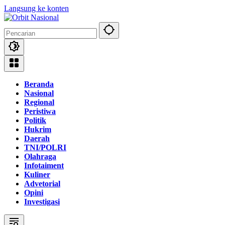
Langsung ke konten
Beranda
Nasional
Regional
Peristiwa
Politik
Hukrim
Daerah
TNI/POLRI
Olahraga
Infotaiment
Kuliner
Advetorial
Opini
Investigasi