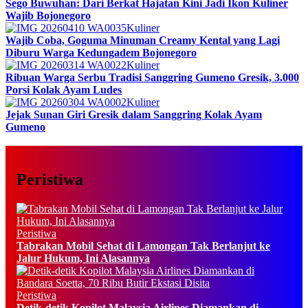
Sego Buwuhan: Dari Berkat Hajatan Kini Jadi Ikon Kuliner
Wajib Bojonegoro
Kuliner
Wajib Coba, Goguma Minuman Creamy Kental yang Lagi
Diburu Warga Kedungadem Bojonegoro
Kuliner
Ribuan Warga Serbu Tradisi Sanggring Gumeno Gresik, 3.000
Porsi Kolak Ayam Ludes
Kuliner
Jejak Sunan Giri Gresik dalam Sanggring Kolak Ayam
Gumeno
Peristiwa
Peristiwa
Tabrakan Mobil Sehat di Lamongan Tak Berlanjut ke
Jalur Hukum, Ini Alasannya
Peristiwa
Detik-detik Kopilot Malaysia Airlines Diamankan di