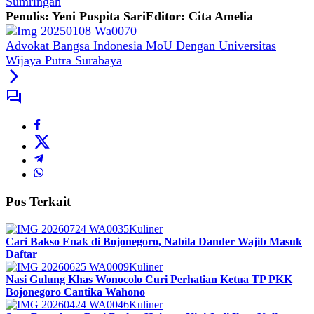
Sumringah
Penulis: Yeni Puspita Sari
Editor: Cita Amelia
Advokat Bangsa Indonesia MoU Dengan Universitas
Wijaya Putra Surabaya
Pos Terkait
Kuliner
Cari Bakso Enak di Bojonegoro, Nabila Dander Wajib Masuk
Daftar
Kuliner
Nasi Gulung Khas Wonocolo Curi Perhatian Ketua TP PKK
Bojonegoro Cantika Wahono
Kuliner