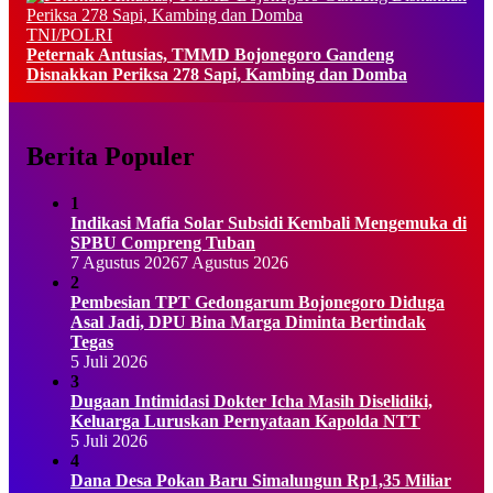
TNI/POLRI
Peternak Antusias, TMMD Bojonegoro Gandeng
Disnakkan Periksa 278 Sapi, Kambing dan Domba
Berita Populer
1
Indikasi Mafia Solar Subsidi Kembali Mengemuka di
SPBU Compreng Tuban
7 Agustus 2026
7 Agustus 2026
2
Pembesian TPT Gedongarum Bojonegoro Diduga
Asal Jadi, DPU Bina Marga Diminta Bertindak
Tegas
5 Juli 2026
3
Dugaan Intimidasi Dokter Icha Masih Diselidiki,
Keluarga Luruskan Pernyataan Kapolda NTT
5 Juli 2026
4
Dana Desa Pokan Baru Simalungun Rp1,35 Miliar