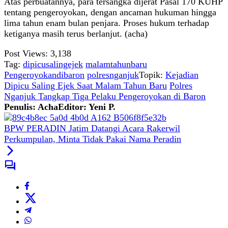
Atas perbuatannya, para tersangka dijerat Pasal 170 KUHP
tentang pengeroyokan, dengan ancaman hukuman hingga
lima tahun enam bulan penjara. Proses hukum terhadap
ketiganya masih terus berlanjut. (acha)
Post Views:
3,138
Tag:
dipicusalingejek
malamtahunbaru
Pengeroyokandibaron
polresnganjuk
Topik:
Kejadian
Dipicu Saling Ejek Saat Malam Tahun Baru
Polres
Nganjuk Tangkap Tiga Pelaku Pengeroyokan di Baron
Penulis: Acha
Editor: Yeni P.
BPW PERADIN Jatim Datangi Acara Rakerwil
Perkumpulan, Minta Tidak Pakai Nama Peradin