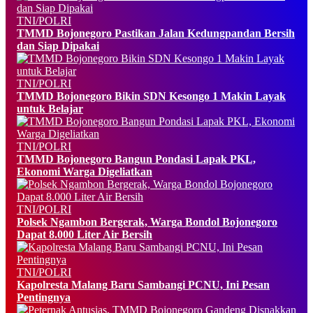
TNI/POLRI
TMMD Bojonegoro Pastikan Jalan Kedungpandan Bersih
dan Siap Dipakai
TNI/POLRI
TMMD Bojonegoro Bikin SDN Kesongo 1 Makin Layak
untuk Belajar
TNI/POLRI
TMMD Bojonegoro Bangun Pondasi Lapak PKL,
Ekonomi Warga Digeliatkan
TNI/POLRI
Polsek Ngambon Bergerak, Warga Bondol Bojonegoro
Dapat 8.000 Liter Air Bersih
TNI/POLRI
Kapolresta Malang Baru Sambangi PCNU, Ini Pesan
Pentingnya