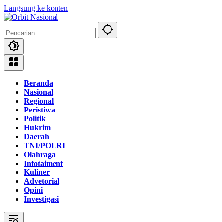
Langsung ke konten
Beranda
Nasional
Regional
Peristiwa
Politik
Hukrim
Daerah
TNI/POLRI
Olahraga
Infotaiment
Kuliner
Advetorial
Opini
Investigasi