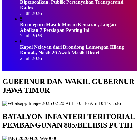
Dipersoalkan, Publik Pertanyakan Transparansi
Kades
3 Juli 2026
5
Bojonegoro Masuk Musim Kemarau, Jangan
Abaikan 7 Persiapan Penting Ini
3 Juli 2026
6
Kapal Nelayan dari Brondong Lamongan Hilang
Kontak, Nasib 20 Awak Masih Dicari
2 Juli 2026
GUBERNUR DAN WAKIL GUBERNUR
JAWA TIMUR
BATALYON INFANTERI TERITORIAL
PEMBANGUNAN 885/BELIBIS PUTIH