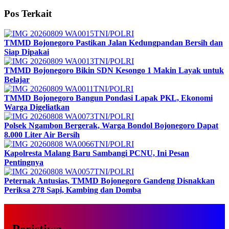
Pos Terkait
TNI/POLRI
TMMD Bojonegoro Pastikan Jalan Kedungpandan Bersih dan
Siap Dipakai
TNI/POLRI
TMMD Bojonegoro Bikin SDN Kesongo 1 Makin Layak untuk
Belajar
TNI/POLRI
TMMD Bojonegoro Bangun Pondasi Lapak PKL, Ekonomi
Warga Digeliatkan
TNI/POLRI
Polsek Ngambon Bergerak, Warga Bondol Bojonegoro Dapat
8.000 Liter Air Bersih
TNI/POLRI
Kapolresta Malang Baru Sambangi PCNU, Ini Pesan
Pentingnya
TNI/POLRI
Peternak Antusias, TMMD Bojonegoro Gandeng Disnakkan
Periksa 278 Sapi, Kambing dan Domba
Peristiwa