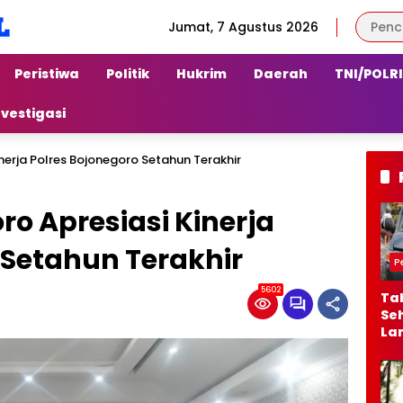
Jumat, 7 Agustus 2026
Peristiwa
Politik
Hukrim
Daerah
TNI/POLRI
nvestigasi
inerja Polres Bojonegoro Setahun Terakhir
ro Apresiasi Kinerja
 Setahun Terakhir
P
5602
Ta
Seh
La
Ber
Jal
Al