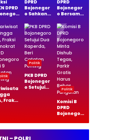
ksi
DPRD
DPRD
KN DPRD
Bojonegor
Bojonegor
jonegor
o Sahkan
o Bersama
Sepakat
Dua
Pemkab
a
Raperda,
Sepakati
perda
Fraksi PAN
Dua Perda
di
BNR Titip
Baru,
da, Ini
Pesan
Fokus
asannya
Penting
Anak dan
Pariwisata
Politik
PKB DPRD
litik
Bojonegor
o Setujui
riwisata
Politik
Dua
ngga
Raperda,
, Fraksi
Komisi B
Beri
mokrat
DPRD
Catatan
RD
Bojonegor
Penting
jonegor
o Minta
eri 9
Dishub
tatan
Tegas,
nting
Parkir
TNI – POLRI