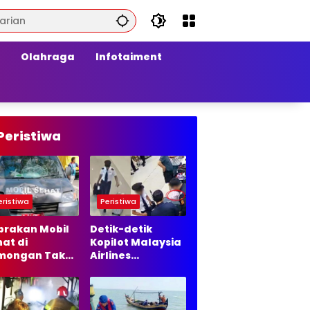
Olahraga
Infotaiment
Peristiwa
eristiwa
Peristiwa
brakan Mobil
Detik-detik
at di
Kopilot Malaysia
mongan Tak
Airlines
lanjut ke
Diamankan di
ur Hukum, Ini
Bandara Soetta,
asannya
70 Ribu Butir
Ekstasi Disita