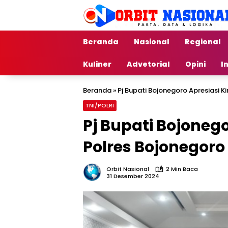
Langsung
ke
konten
Beranda
Nasional
Regional
Kuliner
Advetorial
Opini
I
Beranda
»
Pj Bupati Bojonegoro Apresiasi K
TNI/POLRI
Pj Bupati Bojonego
Polres Bojonegoro
Orbit Nasional
2 Min Baca
31 Desember 2024