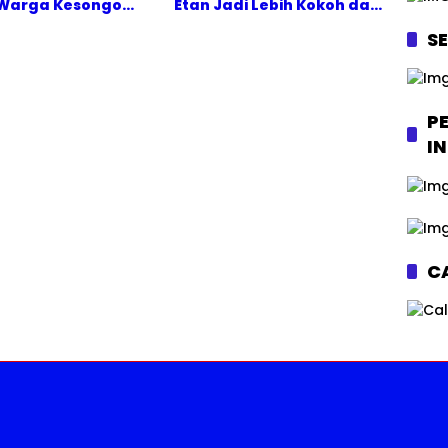
 Warga Kesongo
Etan Jadi Lebih Kokoh dan
nyum Digendong
Aman
S
t
P
I
CA