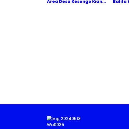
Area Desa Kesongo Kian
Balita
Rampung
Terse
Prajuri