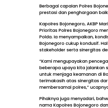
Berbagai capaian Polres Bojo
prestasi dan penghargaan baik
Kapolres Bojonegoro, AKBP Mar
Prioritas Polres Bojonegoro me
Polda. Ia menyampaikan, kondi
Bojonegoro cukup kondusif. Ha
stakeholder serta sinergitas de
“Kami mengupayakan pencegaha
beberapa upaya kita jalankan 
untuk menjaga keamanan di B
terimakasih atas sinergitas da
membersamai polres,” ucapnya
TNI/POLRI
TNI/POLRI
TM
Pihaknya juga menyadari, bahw
MD
TM
nama Kapolres Bojonegoro dan 
129
MD
TNI/POLRI