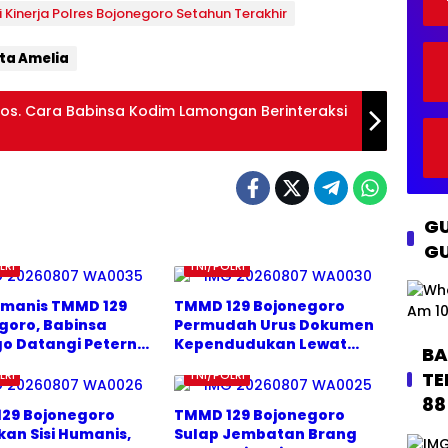
so
an
an
ng
n
i Kinerja Polres Bojonegoro Setahun Terakhir
Pa
k
so
ng
o
o
na
Ka
ng
o
h
mb
o
ita Amelia
Te
Sri
ing
Kia
rse
ka
n
ny
ndi
os. Cara Babinsa Kodim Lamongan Berinteraksi
Ra
um
mp
Dig
un
en
g
do
ng
Pr
GU
aju
GU
rit
LRI
TNI/POLRI
umanis TMMD 129
TMMD 129 Bojonegoro
goro, Babinsa
Permudah Urus Dokumen
o Datangi Peternak
Kependudukan Lewat
BA
ng
Panah Srikandi
TE
LRI
TNI/POLRI
88
29 Bojonegoro
TMMD 129 Bojonegoro
kan Sisi Humanis,
Sulap Jembatan Brang