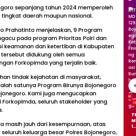
negoro sepanjang tahun 2024 memperoleh
 tingkat daerah maupun nasional.
io Prahatinto menjelaskan, 9 Program
ngacu pada program Prioritas Polri dan
si keamanan dan ketertiban di Kabupaten
l tersebut didukung oleh semua
ngan Forkopimda yang terjalin baik.
n tindak kejahatan di masyarakat,
salah satunya Program Birunya Bojonegoro
ojonegoro. Kami juga mengucapkan
TNI/POLRI
TNI/POLRI
ri Forkopimda, seluruh stakeholder yang
TNI/POLRI
T
TM
TM
.
TNI/POLRI
MD
MD
TM
T
TNI/POLRI
TNI/POLRI
129
129
MD
M
TM
a masih jauh dari kesempurnaan, atas
Boj
Boj
129
1
MD
Ak
TM
on
on
seluruh keluarga besar Polres Bojonegoro,
Boj
B
129
si
MD
TNI/POLRI