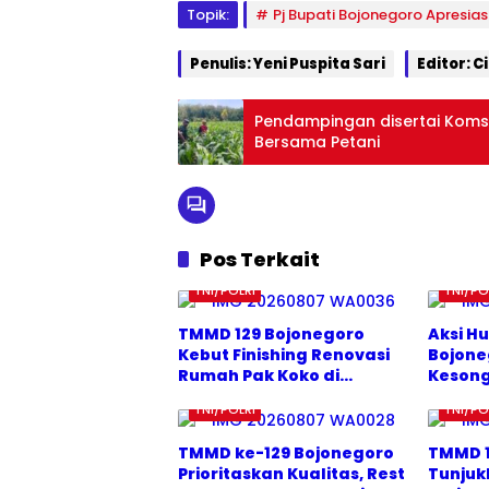
so
Topik:
Pj Bupati Bojonegoro Apresias
Pa
so
ng
na
ng
o
h
o
Penulis: Yeni Puspita Sari
Editor: C
Te
Sri
Kia
rse
ka
n
ny
ndi
Pendampingan disertai Koms
Ra
um
Bersama Petani
mp
Dig
un
en
g
do
ng
Pr
aju
Pos Terkait
rit
TNI/POLRI
TNI/PO
TMMD 129 Bojonegoro
Aksi H
Kebut Finishing Renovasi
Bojone
Rumah Pak Koko di
Kesong
Kesongo
Kambi
TNI/POLRI
TNI/PO
TMMD ke-129 Bojonegoro
TMMD 1
Prioritaskan Kualitas, Rest
Tunjuk