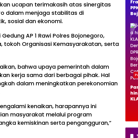
Fra
an ucapan terimakasih atas sinergitas
PP
o dalam menjaga stabilitas di
Bo
o 
ik, sosial dan ekonomi.
Du
Ra
 Gedung AP 1 Rawi Polres Bojonegoro,
Ja
Per
da, tokoh Organisasi Kemasyarakatan, serta
Al
aikan, bahwa upaya pemerintah dalam
n kerja sama dari berbagai pihak. Hal
Po
langkah dalam meningkatkan perekonomian
Pa
.
hi
KLA
De
ngalami kenaikan, harapannya ini
DP
ian masyarakat melalui program
Bo
ngka kemiskinan serta pengangguran,”
o B
Ca
Pe