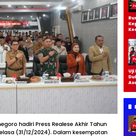
P
Ru
Ke
Ke
Bo
Te
Da
Pa
Ko
P
Uji
Du
As
Tu
Me
Kel
Wa
Ha
negoro hadiri Press Realese Akhir Tahun
Po
Selasa (31/12/2024). Dalam kesempatan