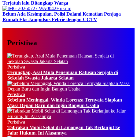
Terjatuh lalu Ditangkap Warga
Hukrim
Belum Ada Kesimpulan, Polisi Dalami Kematian Penjaga
Rumah Eks Jampidsus Febrie dengan CCTV
Peristiwa
Peristiwa
Terungkap, Asal Mula Penemuan Ratusan Senjata di
Sekolah Swasta Jakarta Selatan
Peristiwa
Sebelum Meninggal, Winda Lorenza Ternyata Siapkan
Masa Depan Baru dan Ingin Bangun Usaha
Peristiwa
Tabrakan Mobil Sehat di Lamongan Tak Berlanjut ke
Jalur Hukum, Ini Alasannya