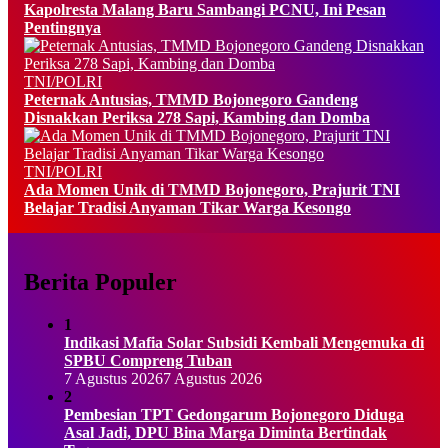
Kapolresta Malang Baru Sambangi PCNU, Ini Pesan
Pentingnya
TNI/POLRI
Peternak Antusias, TMMD Bojonegoro Gandeng
Disnakkan Periksa 278 Sapi, Kambing dan Domba
TNI/POLRI
Ada Momen Unik di TMMD Bojonegoro, Prajurit TNI
Belajar Tradisi Anyaman Tikar Warga Kesongo
Berita Populer
1
Indikasi Mafia Solar Subsidi Kembali Mengemuka di
SPBU Compreng Tuban
7 Agustus 2026
7 Agustus 2026
2
Pembesian TPT Gedongarum Bojonegoro Diduga
Asal Jadi, DPU Bina Marga Diminta Bertindak