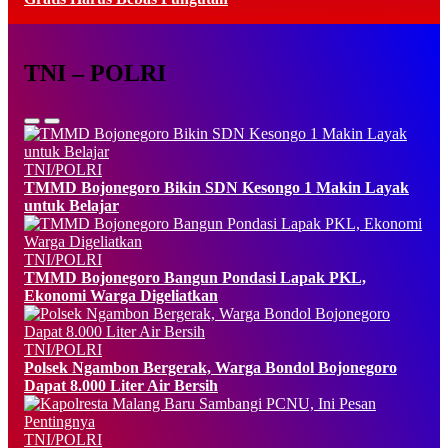
TNI – POLRI
TNI/POLRI
TMMD Bojonegoro Bikin SDN Kesongo 1 Makin Layak
untuk Belajar
TNI/POLRI
TMMD Bojonegoro Bangun Pondasi Lapak PKL,
Ekonomi Warga Digeliatkan
TNI/POLRI
Polsek Ngambon Bergerak, Warga Bondol Bojonegoro
Dapat 8.000 Liter Air Bersih
TNI/POLRI