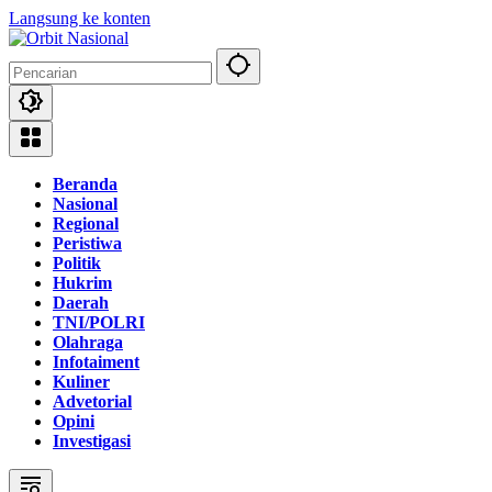
Langsung ke konten
Beranda
Nasional
Regional
Peristiwa
Politik
Hukrim
Daerah
TNI/POLRI
Olahraga
Infotaiment
Kuliner
Advetorial
Opini
Investigasi