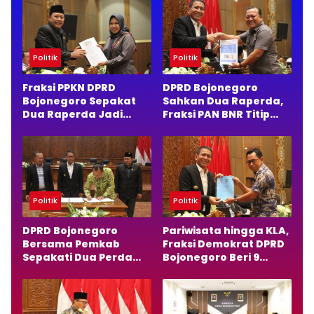
Politik
Politik
Fraksi PPKN DPRD
DPRD Bojonegoro
Bojonegoro Sepakat
Sahkan Dua Raperda,
Dua Raperda Jadi
Fraksi PAN BNR Titip
Perda, Ini Alasannya
Pesan Penting
Politik
Politik
DPRD Bojonegoro
Pariwisata hingga KLA,
Bersama Pemkab
Fraksi Demokrat DPRD
Sepakati Dua Perda
Bojonegoro Beri 9
Baru, Fokus Anak dan
Catatan Penting
Pariwisata