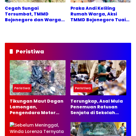
Cegah Sungai
Praka Andi Keliling
Tersumbat, TMMD
Rumah Warga, Aksi
Bojonegoro dan Warga
TMMD Bojonegoro Tuai
Bergerak
Apresiasi
Peristiwa
Peristiwa
Peristiwa
Tikungan Maut Dagan
Terungkap, Asal Mula
Lamongan,
Penemuan Ratusan
Pengendara Motor
Senjata di Sekolah
Tewas
Swasta Jakarta
Selatan