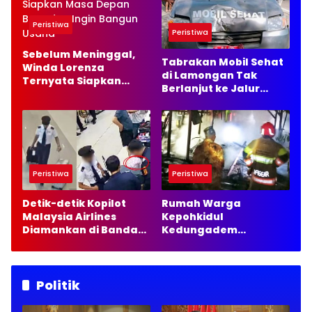
Peristiwa
Peristiwa
Sebelum Meninggal,
Tabrakan Mobil Sehat
Winda Lorenza
di Lamongan Tak
Ternyata Siapkan
Berlanjut ke Jalur
Masa Depan Baru dan
Hukum, Ini Alasannya
Ingin Bangun Usaha
Peristiwa
Peristiwa
Detik-detik Kopilot
Rumah Warga
Malaysia Airlines
Kepohkidul
Diamankan di Bandara
Kedungadem
Soetta, 70 Ribu Butir
Bojonegoro Terbakar,
Ekstasi Disita
Damkarmat Pastikan
Tak Ada Korban Jiwa
Politik