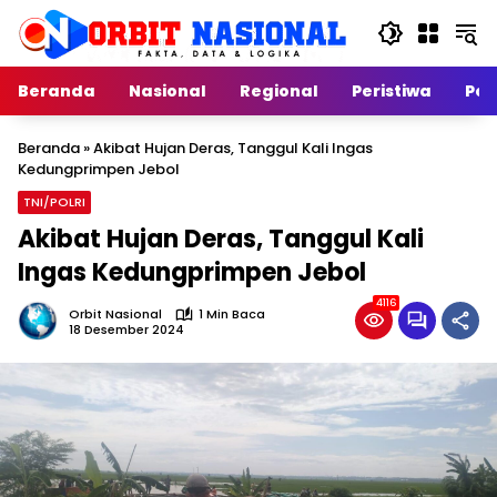
Langsung
ke
konten
Beranda
Nasional
Regional
Peristiwa
Poli
Beranda
»
Akibat Hujan Deras, Tanggul Kali Ingas
Kedungprimpen Jebol
TNI/POLRI
Akibat Hujan Deras, Tanggul Kali
Ingas Kedungprimpen Jebol
4116
Orbit Nasional
1 Min Baca
18 Desember 2024