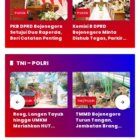
Politik
Politik
PKB DPRD Bojonegoro
Komisi B DPRD
Setujui Dua Raperda,
Bojonegoro Minta
Beri Catatan Penting
Dishub Tegas, Parkir
Gratis Harus Bebas
Pungutan
TNI – POLRI
TNI/POLRI
TNI/POLRI
Reog, Langen Tayub
TMMD Bojonegoro
hingga UMKM
Turun Tangan,
Meriahkan HUT
Jembatan Brang
Batalyon TP 885 di
Etan Makin Bersih
Dander Bojonegoro