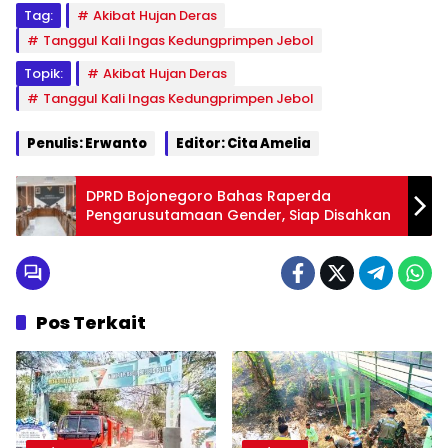
Tag:
Akibat Hujan Deras
Tanggul Kali Ingas Kedungprimpen Jebol
Topik:
Akibat Hujan Deras
Tanggul Kali Ingas Kedungprimpen Jebol
Penulis: Erwanto
Editor: Cita Amelia
DPRD Bojonegoro Bahas Raperda
Pengarusutamaan Gender, Siap Disahkan
Pos Terkait