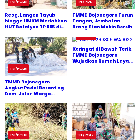
TNI/POLRI
TNI/POLRI
Reog, Langen Tayub
TMMD Bojonegoro Turun
hingga UMKM Meriahkan
Tangan, Jembatan
HUT Batalyon TP 885 di
Brang Etan Makin Bersih
Dander Bojonegoro
TNI/POLRI
Keringat di Bawah Terik,
TMMD Bojonegoro
Wujudkan Rumah Layak
Ibu Tini
TNI/POLRI
TMMD Bojonegoro
Angkut Pedel Beranting
Demi Jalan Warga
Kesongo
TNI/POLRI
TNI/POLRI