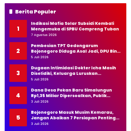
Berita Populer
Indikasi Mafia Solar Subsidi Kembali
1
Mengemuka di SPBU Compreng Tuban
7 Agustus 2026
Pembesian TPT Gedongarum
2
Bojonegoro Diduga Asal Jadi, DPU Bina
Marga Diminta Bertindak Tegas
5 Juli 2026
Dugaan Intimidasi Dokter Icha Masih
3
Diselidiki, Keluarga Luruskan
Pernyataan Kapolda NTT
5 Juli 2026
Dana Desa Pokan Baru Simalungun
4
Rp1,35 Miliar Dipersoalkan, Publik
Pertanyakan Transparansi Kades
3 Juli 2026
Bojonegoro Masuk Musim Kemarau,
5
Jangan Abaikan 7 Persiapan Penting
Ini
3 Juli 2026