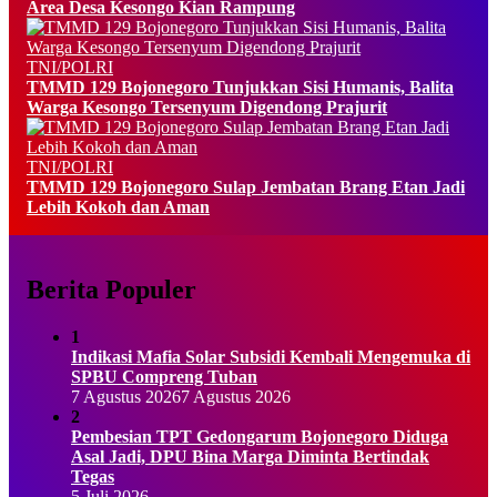
Area Desa Kesongo Kian Rampung
TNI/POLRI
TMMD 129 Bojonegoro Tunjukkan Sisi Humanis, Balita
Warga Kesongo Tersenyum Digendong Prajurit
TNI/POLRI
TMMD 129 Bojonegoro Sulap Jembatan Brang Etan Jadi
Lebih Kokoh dan Aman
Berita Populer
1
Indikasi Mafia Solar Subsidi Kembali Mengemuka di
SPBU Compreng Tuban
7 Agustus 2026
7 Agustus 2026
2
Pembesian TPT Gedongarum Bojonegoro Diduga
Asal Jadi, DPU Bina Marga Diminta Bertindak
Tegas
5 Juli 2026