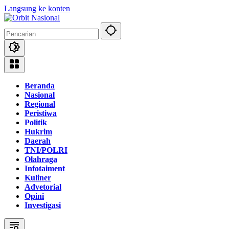
Langsung ke konten
Beranda
Nasional
Regional
Peristiwa
Politik
Hukrim
Daerah
TNI/POLRI
Olahraga
Infotaiment
Kuliner
Advetorial
Opini
Investigasi