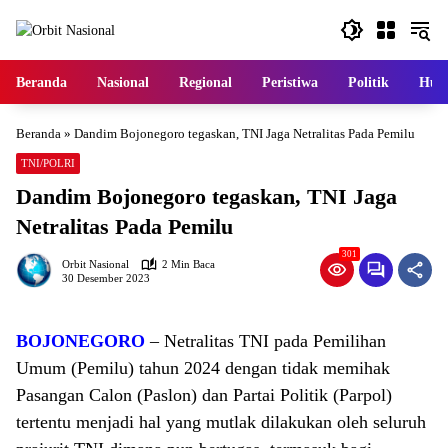
Langsung
ke
konten
Beranda
Nasional
Regional
Peristiwa
Politik
Huk
Beranda
»
Dandim Bojonegoro tegaskan, TNI Jaga Netralitas Pada Pemilu
TNI/POLRI
Dandim Bojonegoro tegaskan, TNI Jaga
Netralitas Pada Pemilu
301
Orbit Nasional
2 Min Baca
30 Desember 2023
BOJONEGORO
– Netralitas TNI pada Pemilihan
Umum (Pemilu) tahun 2024 dengan tidak memihak
Pasangan Calon (Paslon) dan Partai Politik (Parpol)
tertentu menjadi hal yang mutlak dilakukan oleh seluruh