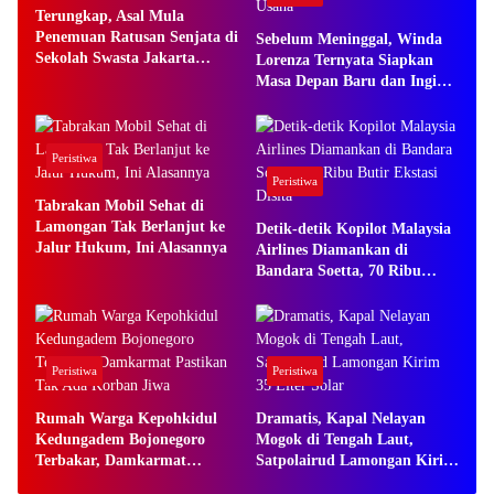
Terungkap, Asal Mula
Penemuan Ratusan Senjata di
Sebelum Meninggal, Winda
Sekolah Swasta Jakarta
Lorenza Ternyata Siapkan
Selatan
Masa Depan Baru dan Ingin
Bangun Usaha
Peristiwa
Peristiwa
Tabrakan Mobil Sehat di
Lamongan Tak Berlanjut ke
Detik-detik Kopilot Malaysia
Jalur Hukum, Ini Alasannya
Airlines Diamankan di
Bandara Soetta, 70 Ribu
Butir Ekstasi Disita
Peristiwa
Peristiwa
Rumah Warga Kepohkidul
Dramatis, Kapal Nelayan
Kedungadem Bojonegoro
Mogok di Tengah Laut,
Terbakar, Damkarmat
Satpolairud Lamongan Kirim
Pastikan Tak Ada Korban
35 Liter Solar