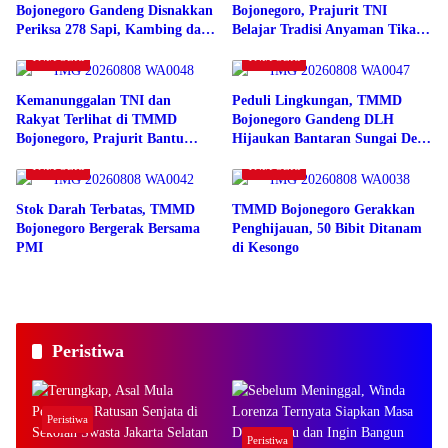
Bojonegoro Gandeng Disnakkan
Bojonegoro, Prajurit TNI
Periksa 278 Sapi, Kambing dan
Belajar Tradisi Anyaman Tikar
Domba
Warga Kesongo
TNI/POLRI
TNI/POLRI
Kemanunggalan TNI dan
Peduli Lingkungan, TMMD
Rakyat Terlihat di TMMD
Bojonegoro Gandeng DLH
Bojonegoro, Prajurit Bantu
Hijaukan Bantaran Sungai Desa
Petani Tembakau
Kesongo
TNI/POLRI
TNI/POLRI
Stok Darah Terbatas, TMMD
TMMD Bojonegoro Gerakkan
Bojonegoro Bergerak Bersama
Penghijauan, 50 Bibit Ditanam
PMI
di Kesongo
Peristiwa
Peristiwa
Peristiwa