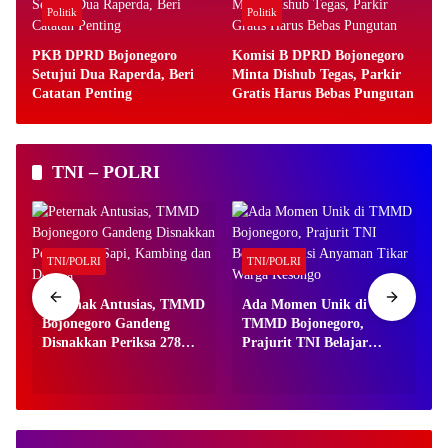
Politik
Politik
PKB DPRD Bojonegoro
Komisi B DPRD Bojonegoro
Setujui Dua Raperda, Beri
Minta Dishub Tegas, Parkir
Catatan Penting
Gratis Harus Bebas Pungutan
TNI – POLRI
TNI/POLRI
TNI/POLRI
0
Peternak Antusias, TMMD
Ada Momen Unik di
Bojonegoro Gandeng
TMMD Bojonegoro,
Disnakkan Periksa 278
Prajurit TNI Belajar
Sapi, Kambing dan
Tradisi Anyaman Tikar
Domba
Warga Kesongo