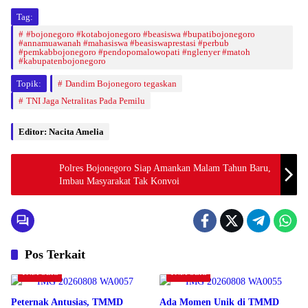
Tag:
#bojonegoro #kotabojonegoro #beasiswa #bupatibojonegoro
#annamuawanah #mahasiswa #beasiswaprestasi #perbub
#pemkabbojonegoro #pendopomalowopati #nglenyer #matoh
#kabupatenbojonegoro
Topik:
Dandim Bojonegoro tegaskan
TNI Jaga Netralitas Pada Pemilu
Editor: Nacita Amelia
Polres Bojonegoro Siap Amankan Malam Tahun Baru,
Imbau Masyarakat Tak Konvoi
Pos Terkait
TNI/POLRI
TNI/POLRI
Peternak Antusias, TMMD
Ada Momen Unik di TMMD