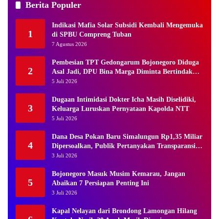
Berita Populer
Indikasi Mafia Solar Subsidi Kembali Mengemuka
1
di SPBU Compreng Tuban
7 Agustus 2026
Pembesian TPT Gedongarum Bojonegoro Diduga
2
Asal Jadi, DPU Bina Marga Diminta Bertindak
Tegas
5 Juli 2026
Dugaan Intimidasi Dokter Icha Masih Diselidiki,
3
Keluarga Luruskan Pernyataan Kapolda NTT
5 Juli 2026
Dana Desa Pokan Baru Simalungun Rp1,35 Miliar
4
Dipersoalkan, Publik Pertanyakan Transparansi
Kades
3 Juli 2026
Bojonegoro Masuk Musim Kemarau, Jangan
5
Abaikan 7 Persiapan Penting Ini
3 Juli 2026
Kapal Nelayan dari Brondong Lamongan Hilang