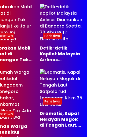
Ternyata
Siapkan Masa
Depan Baru dan
Ingin Bangun
Usaha
eristiwa
Peristiwa
brakan Mobil
Detik-detik
at di
Kopilot Malaysia
mongan Tak
Airlines
lanjut ke
Diamankan di
ur Hukum, Ini
Bandara Soetta,
asannya
70 Ribu Butir
Ekstasi Disita
Peristiwa
Dramatis, Kapal
eristiwa
Nelayan Mogok
di Tengah Laut,
mah Warga
Satpolairud
pohkidul
Lamongan Kirim