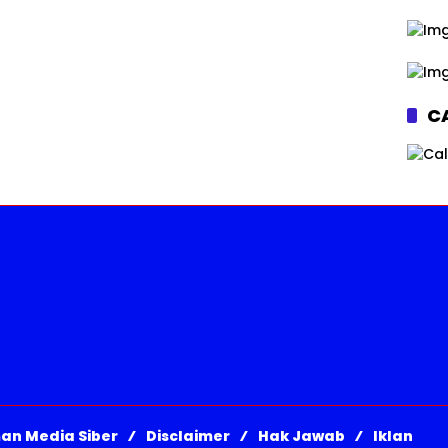
CA
an Media Siber
Disclaimer
Hak Jawab
Iklan