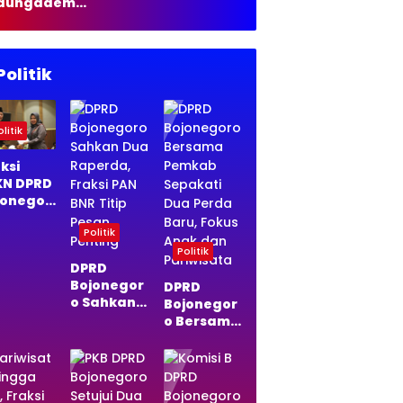
dungadem
35 Liter Solar
jonegoro
rbakar,
mkarmat
stikan Tak Ada
Politik
rban Jiwa
litik
ksi
KN DPRD
jonegor
Sepakat
Politik
a
perda
Politik
DPRD
di
Bojonegor
da, Ini
DPRD
o Sahkan
asannya
Bojonegor
Dua
o Bersama
Raperda,
Pemkab
Fraksi PAN
Sepakati
BNR Titip
Dua Perda
Pesan
Baru,