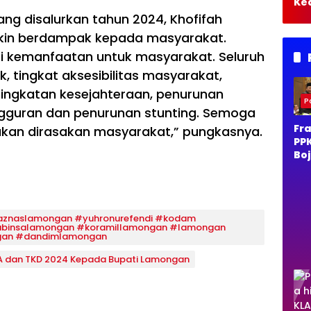
Ke
Bo
ng disalurkan tahun 2024, Khofifah
Te
akin berdampak kepada masyarakat.
Da
ri kemanfaatan untuk masyarakat. Seluruh
Pa
Ko
 tingkat aksesibilitas masyarakat,
ingkatan kesejahteraan, penurunan
Po
gguran dan penurunan stunting. Semoga
Fra
jakan dirasakan masyarakat,” pungkasnya.
PP
Bo
o 
Du
Ra
Ja
znaslamongan #yuhronurefendi #kodam
Per
abinsalamongan #koramillamongan #lamongan
Al
an #dandimlamongan
PA dan TKD 2024 Kepada Bupati Lamongan