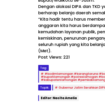
Bupati/Walikota se-Jatim.
Dengan alokasi DIPA dan TKD ya
berharap belanja daerah sem
“Kita hadir tentu harus membe
anggaran kita harus berdampak,
kemudahan layanan publik, pen
kemiskinan, penurunan pengan
seluruh rupiah yang kita belan
(Met).
Post Views:
221
Tag:
#kodimlamongan #karangtaruna #ba
#bupatilamongan #polreslamogan #b
#kabupatenlamongan #pemkablamong
Topik:
Gubernur Jatim Serahkan DI
Editor: Nacita Amelia