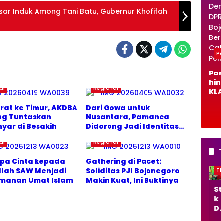
sar Induk Among Tani Batu, Gubernur Khofifah
Po
Pa
hi
al
Regional
KLA
De
arat ke Timur, AKDBA
Dari Gowa untuk
DP
ng Tuntaskan
Nusantara, Pamanca
Bo
yar di Besakih
Didorong Jadi Identitas
o B
Generasi Muda
Ca
al
Regional
Pe
pa Cinta kepada
Gathering di Pacet:
TNI/POLRI
TNI/POLRI
T
llah SAW Menjadi
Soliditas PJI Bojonegoro
eimanan Umat Islam
Makin Kuat, Ini Buktinya
Sto
TM
S
k
MD
k
Da
Boj
D
ra
on
r