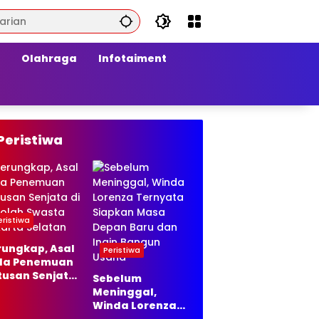
Olahraga
Infotaiment
Peristiwa
eristiwa
rungkap, Asal
Peristiwa
la Penemuan
tusan Senjata
Sebelum
Sekolah
Meninggal,
asta Jakarta
Winda Lorenza
latan