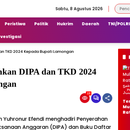
Sabtu, 8 Agustus 2026
Peristiwa
Politik
Hukrim
Daerah
TNI/POLRI
nvestigasi
dan TKD 2024 Kepada Bupati Lamongan
ahkan DIPA dan TKD 2024
ngan
P
221
Te
Mu
Ra
di 
 Yuhronur Efendi menghadiri Penyerahan
Sw
laksanaan Anggaran (DIPA) dan Buku Daftar
Se