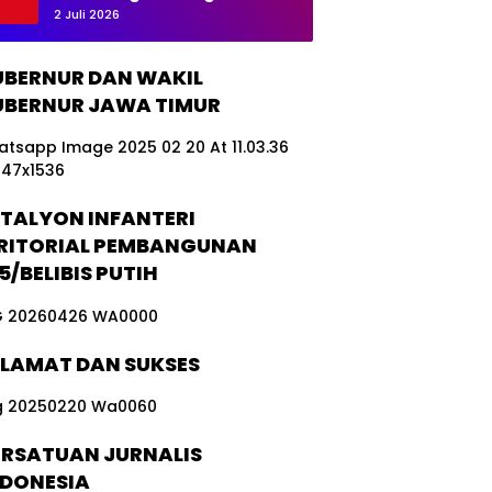
tg
Hilang Kontak, Nasib 20
2 Juli 2026
as
Awak Masih Dicari
TM
MD
BERNUR DAN WAKIL
Boj
BERNUR JAWA TIMUR
on
eg
or
o
TALYON INFANTERI
RITORIAL PEMBANGUNAN
5/BELIBIS PUTIH
ELAMAT DAN SUKSES
ERSATUAN JURNALIS
NDONESIA