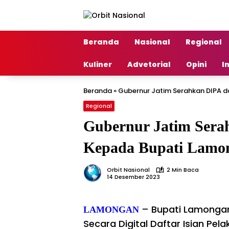
Langsung
ke
konten
Beranda
Nasional
Regional
Kuliner
Advetorial
Opini
I
Beranda
»
Gubernur Jatim Serahkan DIPA 
Regional
Gubernur Jatim Ser
Kepada Bupati Lamo
Orbit Nasional
2 Min Baca
14 Desember 2023
– Bupati Lamongan
LAMONGAN
Secara Digital Daftar Isian Pe