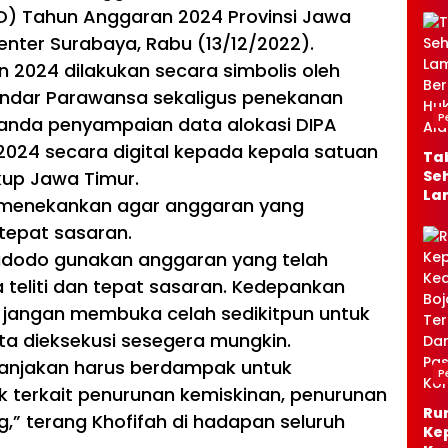
KD) Tahun Anggaran 2024 Provinsi Jawa
enter Surabaya, Rabu (13/12/2022).
 2024 dilakukan secara simbolis oleh
Indar Parawansa sekaligus penekanan
P
tanda penyampaian data alokasi DIPA
2024 secara digital kepada kepala satuan
Ta
gkup Jawa Timur.
Seh
La
 menekankan agar anggaran yang
Ber
tepat sasaran.
Jal
Al
Widodo gunakan anggaran yang telah
ra teliti dan tepat sasaran. Kedepankan
, jangan membuka celah sedikitpun untuk
a dieksekusi sesegera mungkin.
lanjakan harus berdampak untuk
P
k terkait penurunan kemiskinan, penurunan
Ru
” terang Khofifah di hadapan seluruh
Ke