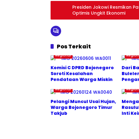
Presiden Jokowi Resmikan Pa
Optimis Ungkit Ekonomi
Pos Terkait
Regional
Region
Komisi C DPRD Bojonegoro
Dari B
Soroti Kesalahan
Bulele
Pendataan Warga Miskin
Pengan
Regional
Region
Pelangi Muncul Usai Hujan,
Menga
Warga Bojonegoro Timur
Rasulu
Takjub
Inti K