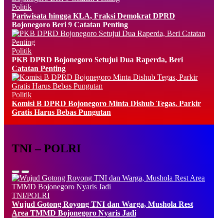
Politik
Pariwisata hingga KLA, Fraksi Demokrat DPRD
Bojonegoro Beri 9 Catatan Penting
Politik
PKB DPRD Bojonegoro Setujui Dua Raperda, Beri
Catatan Penting
Politik
Komisi B DPRD Bojonegoro Minta Dishub Tegas, Parkir
Gratis Harus Bebas Pungutan
TNI – POLRI
TNI/POLRI
Wujud Gotong Royong TNI dan Warga, Mushola Rest
Area TMMD Bojonegoro Nyaris Jadi