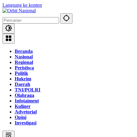
Langsung ke konten
Beranda
Nasional
Regional
Peristiwa
Politik
Hukrim
Daerah
TNI/POLRI
Olahraga
Infotaiment
Kuliner
Advetorial
Opini
Investigasi