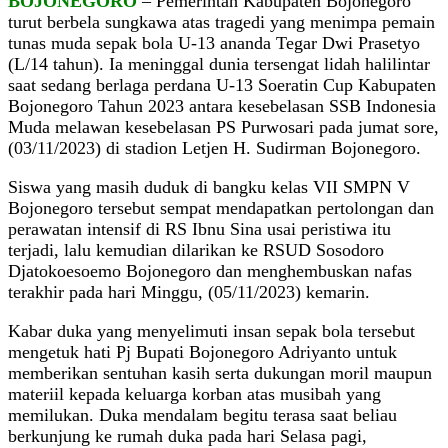
BOJONEGORO
– Pemerintah Kabupaten Bojonegoro
turut berbela sungkawa atas tragedi yang menimpa pemain
tunas muda sepak bola U-13 ananda Tegar Dwi Prasetyo
(L/14 tahun). Ia meninggal dunia tersengat lidah halilintar
saat sedang berlaga perdana U-13 Soeratin Cup Kabupaten
Bojonegoro Tahun 2023 antara kesebelasan SSB Indonesia
Muda melawan kesebelasan PS Purwosari pada jumat sore,
(03/11/2023) di stadion Letjen H. Sudirman Bojonegoro.
Siswa yang masih duduk di bangku kelas VII SMPN V
Bojonegoro tersebut sempat mendapatkan pertolongan dan
perawatan intensif di RS Ibnu Sina usai peristiwa itu
terjadi, lalu kemudian dilarikan ke RSUD Sosodoro
Djatokoesoemo Bojonegoro dan menghembuskan nafas
terakhir pada hari Minggu, (05/11/2023) kemarin.
Kabar duka yang menyelimuti insan sepak bola tersebut
mengetuk hati Pj Bupati Bojonegoro Adriyanto untuk
memberikan sentuhan kasih serta dukungan moril maupun
materiil kepada keluarga korban atas musibah yang
memilukan. Duka mendalam begitu terasa saat beliau
berkunjung ke rumah duka pada hari Selasa pagi,