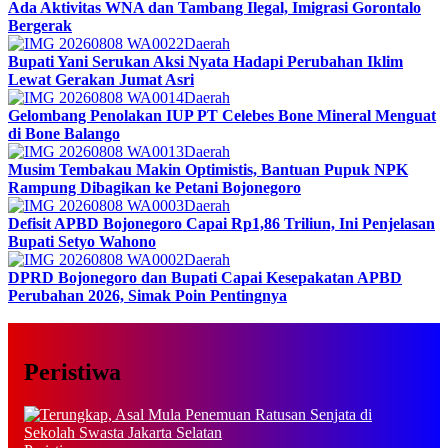
Ada Aktivitas WNA dan Tambang Ilegal, Imigrasi Gorontalo
Bergerak
Daerah
Bupati Yani Serukan Aksi Nyata Hadapi Perubahan Iklim
Lewat Gerakan Jumat Asri
Daerah
Gelombang Penolakan IUP PT Celebes Bone Mineral Menguat
di Bone Balango
Daerah
Musim Tembakau Makin Optimistis, Bantuan Pupuk NPK
Rampung Dibagikan ke Petani Bojonegoro
Daerah
Defisit APBD Bojonegoro Capai Rp1,86 Triliun, Ini Penjelasan
Bupati Setyo Wahono
Daerah
DPRD Bojonegoro dan Bupati Capai Kesepakatan APBD
Perubahan 2026, Simak Poin Pentingnya
Peristiwa