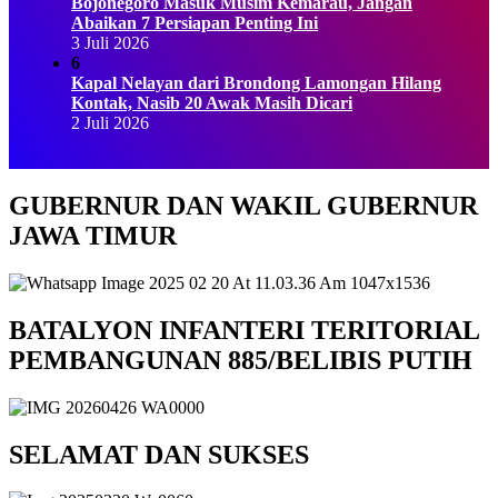
Bojonegoro Masuk Musim Kemarau, Jangan
Abaikan 7 Persiapan Penting Ini
3 Juli 2026
6
Kapal Nelayan dari Brondong Lamongan Hilang
Kontak, Nasib 20 Awak Masih Dicari
2 Juli 2026
GUBERNUR DAN WAKIL GUBERNUR
JAWA TIMUR
BATALYON INFANTERI TERITORIAL
PEMBANGUNAN 885/BELIBIS PUTIH
SELAMAT DAN SUKSES