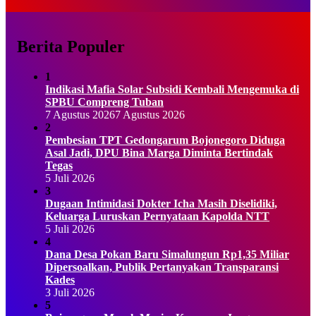
Berita Populer
1
Indikasi Mafia Solar Subsidi Kembali Mengemuka di
SPBU Compreng Tuban
7 Agustus 2026
7 Agustus 2026
2
Pembesian TPT Gedongarum Bojonegoro Diduga
Asal Jadi, DPU Bina Marga Diminta Bertindak
Tegas
5 Juli 2026
3
Dugaan Intimidasi Dokter Icha Masih Diselidiki,
Keluarga Luruskan Pernyataan Kapolda NTT
5 Juli 2026
4
Dana Desa Pokan Baru Simalungun Rp1,35 Miliar
Dipersoalkan, Publik Pertanyakan Transparansi
Kades
3 Juli 2026
5