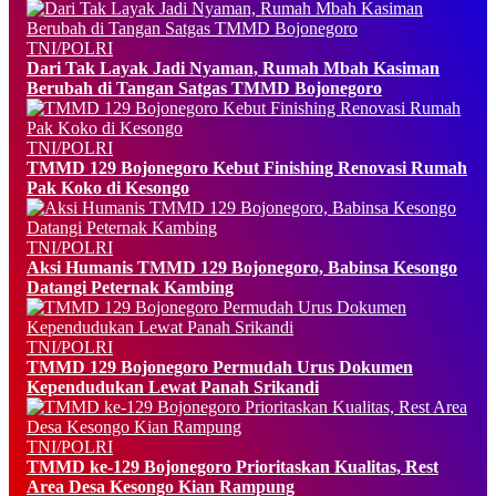
TNI/POLRI
Dari Tak Layak Jadi Nyaman, Rumah Mbah Kasiman
Berubah di Tangan Satgas TMMD Bojonegoro
TNI/POLRI
TMMD 129 Bojonegoro Kebut Finishing Renovasi Rumah
Pak Koko di Kesongo
TNI/POLRI
Aksi Humanis TMMD 129 Bojonegoro, Babinsa Kesongo
Datangi Peternak Kambing
TNI/POLRI
TMMD 129 Bojonegoro Permudah Urus Dokumen
Kependudukan Lewat Panah Srikandi
TNI/POLRI
TMMD ke-129 Bojonegoro Prioritaskan Kualitas, Rest
Area Desa Kesongo Kian Rampung