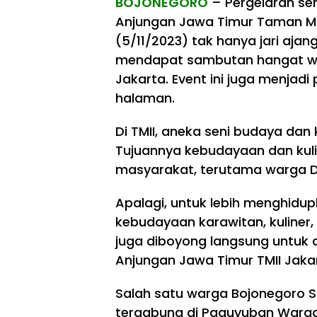
BOJONEGORO
– Pergelaran sen
Anjungan Jawa Timur Taman Min
(5/11/2023) tak hanya jari ajan
mendapat sambutan hangat wa
Jakarta. Event ini juga menja
halaman.
Di TMII, aneka seni budaya dan 
Tujuannya kebudayaan dan kuli
masyarakat, terutama warga DK
Apalagi, untuk lebih menghidupk
kebudayaan karawitan, kuliner,
juga diboyong langsung untuk d
Anjungan Jawa Timur TMII Jakar
Salah satu warga Bojonegoro Sr
tergabung di Paguyuban Warg