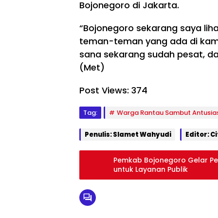
Bojonegoro di Jakarta.
“Bojonegoro sekarang saya liha
teman-teman yang ada di ka
sana sekarang sudah pesat, da
(Met)
Post Views:
374
Tag:
Warga Rantau Sambut Antusias 
Penulis: Slamet Wahyudi
Editor: C
Pemkab Bojonegoro Gelar Pela
untuk Layanan Publik