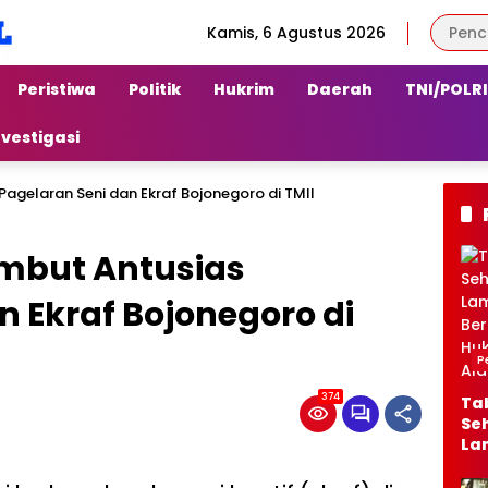
Kamis, 6 Agustus 2026
Peristiwa
Politik
Hukrim
Daerah
TNI/POLRI
nvestigasi
agelaran Seni dan Ekraf Bojonegoro di TMII
mbut Antusias
n Ekraf Bojonegoro di
P
374
Ta
Seh
La
Ber
Jal