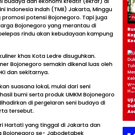
i budaya dan ekonomi kreatif (ekraf) di
Al
i Indonesia Indah (TMII) Jakarta, Minggu
g promosi potensi Bojonegoro. Tapi juga
P
rga Bojonegoro yang merantau di
Ru
di pelepas rindu akan kebudayaan kampung
Ke
Ke
Bo
Te
kuliner khas Kota Ledre disuguhkan.
Da
ner Bojonegoro semakin dikenal luas oleh
Pa
Ko
I dan sekitarnya.
an suasana lokal, mulai dari seni
P
 hasil bumi serta produk UMKM Bojonegoro
Uji
ihadirkan di pergelaran seni budaya di
Du
ta tersebut.
As
Tu
Me
i Hartati yang tinggal di Jakarta dan
Kel
a Bojonegoro se- Jabodetabek
Wa