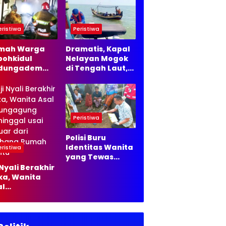
asannya
eristiwa
Peristiwa
mah Warga
Dramatis, Kapal
pohkidul
Nelayan Mogok
dungadem
di Tengah Laut,
jonegoro
Satpolairud
rbakar,
Lamongan Kirim
mkarmat
35 Liter Solar
stikan Tak Ada
rban Jiwa
Peristiwa
Polisi Buru
Identitas Wanita
eristiwa
yang Tewas
Mengapung di
 Nyali Berakhir
Sumur Malang
ka, Wanita
al
lungagung
ninggal usai
uar dari
hana Rumah