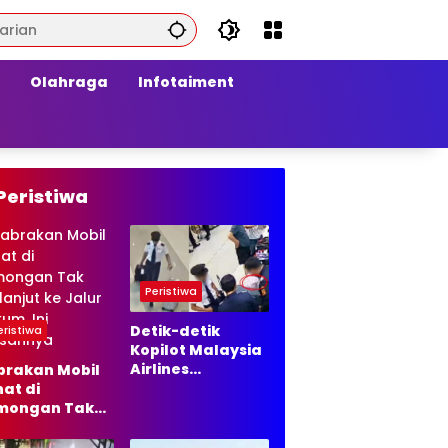
Olahraga
Infotaiment
Peristiwa
Peristiwa
Detik-detik
eristiwa
Kopilot Malaysia
Airlines
brakan Mobil
Diamankan di
at di
Bandara Soetta,
mongan Tak
70 Ribu Butir
lanjut ke
Ekstasi Disita
ur Hukum, Ini