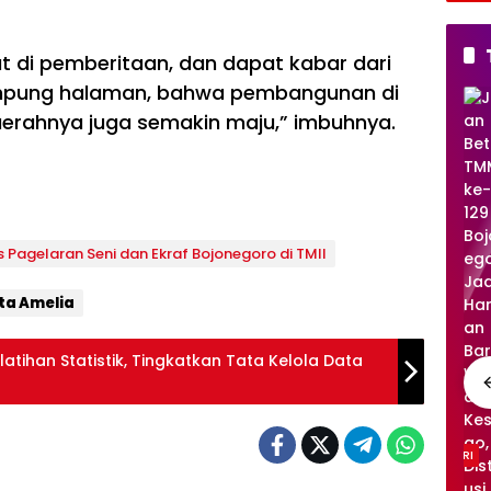
DP
Bo
o B
t di pemberitaan, dan dapat kabar dari
Ca
mpung halaman, bahwa pembangunan di
Pe
TNI/POLRI
erahnya juga semakin maju,” imbuhnya.
TM
MD
ke
-
129
Boj
Pagelaran Seni dan Ekraf Bojonegoro di TMII
on
eg
ita Amelia
or
o
Per
tihan Statistik, Tingkatkan Tata Kelola Data
ku
at
Ke
se
ha
TNI/POLRI
TNI/POLRI
ta