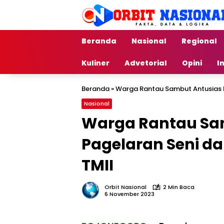
Langsung
ke
konten
Beranda
Nasional
Regional
Kuliner
Advetorial
Opini
I
Beranda
»
Warga Rantau Sambut Antusias P
Nasional
Warga Rantau Sa
Pagelaran Seni da
TMII
Orbit Nasional
2 Min Baca
6 November 2023