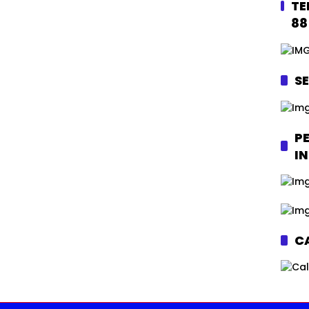
TE
88
S
P
I
CA