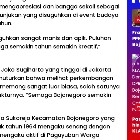
Ha
engapresiasi dan bangga sekali sebagai
unjukan yang disuguhkan di event budaya
Po
ahun.
Fra
guhkan sangat manis dan apik. Puluhan
PP
Bo
ga semakin tahun semakin kreatif,”
o 
Du
Ra
Ja
 Joko Sugiharto yang tinggal di Jakarta
Per
enuturkan bahwa melihat perkembangan
Al
 memang sangat luar biasa, salah satunya
kturnya. “Semoga Bojonegoro semakin
Po
Desa Sukorejo Kecamatan Bojonegoro yang
Pa
hi
jak tahun 1964 mengaku senang dengan
KLA
mengaku aktif di Paguyuban Warga
De